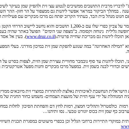
 לדבריו מרבית התושבים ממשיכים לנטוע עצי זית ולהפיק שמן בעיקר לשימו
נעים לאורך השנה . במהלך הביקור במראר אפשר ליהנות גם ממצפור על הר חזון- הה
יאם חנוט מנהל בית הבד, בעתיד הקרוב יפתח גם מרכז מבקרים עם פעילויות ח
בעוד מראר נהנית מתנופת התפתחות הרי שהכפר הדרוזי עין אל אסד שומר על צביו
חופשה גלילית נינוחה וקסומה. ב"מצפה שני הימים" הפועל באתר שהיה בעב
www.druz.co.il
). בעין אל אסד יש 2 מסעדות אותנטיות ואפשר ליהנות גם מעיסויים ב
.
 במושב כלנית 10 ק"מ צפונית לצומת גולני, תוכלו ליהנות עד סוף נובמבר מחוויית עצירת שמן ה
שים וכדורי לבנה בשמן זית. במפעל מרכז מבקרים וחנות מפעל אטרקטיבית בה 
הישראלית הנחשבת לאיכותית נאלצת להתחרות במוצרי זית מיובאים ממדינו
הלת על ידי ענף הזית של מועצת הצמחים- משמש כחוד החנית של מחקר ופיתוח בתחום זה(
ת כולסטרול ותהליכי חמצון, רמות לחץ דם והפחתת הסיכון לחלות במחלות 
וב כף שמן זית בכוס יוגורט טבעי.. נסו ותיהנו…
ית במוקדי התיירות ברחבי הגליל וכן בכפרי מיעוטים במסגרת תכנית השיו
www.