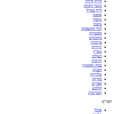
הריון ולידה
כושר ותזונה
לייף סטייל
אופנה
טיפוח
עיצוב
לכל המשפחה
מסעדות
מתכונים
צרכנות
תיירות
בארץ
בעולם
תרבות
במה ואומנות
הצגות
טלוויזיה
מוזיקה
ספרים
קולנוע
תערוכות
תפריט
אוכל