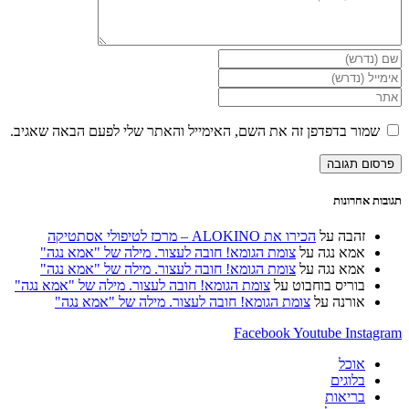
הזן
את
הזן
השם
את
הזן
שלך
כתובת
את
או
דואר
כתובת
שמור בדפדפן זה את השם, האימייל והאתר שלי לפעם הבאה שאגיב.
שם
האלקטרוני
אתר
משתמש
שלך
האינטרנט
כדי
כדי
שלך
להגיב
להגיב
(אופציונלי)
תגובות אחרונות
זהבה
על
הכירו את ALOKINO – מרכז לטיפולי אסתטיקה
אמא נגה
על
צומת הגומא! חובה לעצור. מילה של "אמא נגה"
אמא נגה
על
צומת הגומא! חובה לעצור. מילה של "אמא נגה"
בוריס בוחבוט
על
צומת הגומא! חובה לעצור. מילה של "אמא נגה"
אורנה
על
צומת הגומא! חובה לעצור. מילה של "אמא נגה"
Facebook
Youtube
Instagram
אוכל
בלוגים
בריאות