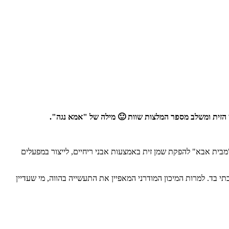
ית אבא" להפקת שמן זית באמצעות אבני ריחיים, לייצור במפעלים
זני הזיתים הנפוצים בארץ אפשר למנות את ברנע, מעלות ולביא המהווים חלק מ-45 זני הזיתים אותם מגדלים בישראל. ברחבי ישראל פועלים כ-120 בתי בד. למרות המיכון המודרני המאפיין את התעשייה בהווה, מי שעדיין