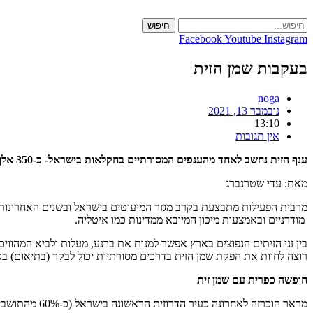
Skip
to
חיפוש
content
Facebook
Youtube
Instagram
בעקבות שמן הזית
noga
נובמבר 13, 2021
13:10
אין תגובות
ענף הזית נחשב לאחד מהענפים המסורתיים בחקלאות בישראל- כ-350 אלף דונמים נטועים בעצי זית וזהו העץ הכי נפוץ בארץ. כתבנו נסע בעקבות שמן הזית ומשלב מספר המלצות שוות 🙂 מילה של "אמא נגה".
מאת: עדי שטרנברג
מרבית הפעילות מתבצעת בקרב מגזר המיעוטים בישראל ובשנים האחרונות 
מודרניים ובאמצעות מיכון המיובא ממדינות כמו איטליה.
רוצה לחוות את הפקת שמן הזית בדרכים מסורתיות יכול לבקר (בתיאום) בארב
חופשה כפרית עם שמן זית
מראר הוכרזה לאחרונה כעיר הדרוזית הראשונה בישראל (כ-60% מהתושבים הם דרוזים)