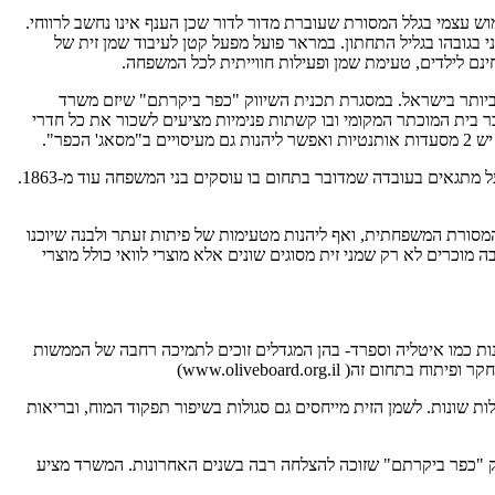
ש עצמי בגלל המסורת שעוברת מדור לדור שכן הענף אינו נחשב לרווחי.
ר השני בגובהו בגליל התחתון. במראר פועל מפעל קטן לעיבוד שמן זית של
ינם לילדים, טעימת שמן ופעילות חווייתית לכל המשפחה.
ן כפרי שלו עם כ-1,200 תושבים והוא נחשב ליישוב הדרוזי הקטן ביותר בישראל. במסגרת תכנית השיווק "כפר ביקרתם" שיזם משרד
ר בית המוכתר המקומי ובו קשתות פנימיות מציעים לשכור את כל חדרי
"מסאג' הכפר".
מפעל עיבוד הזיתים של משפחת ג'השאן באזור התעשייה "קידמת הגליל" הוא "המילה האחרונה" במה שנוגע להפקת שמן זית במיכון מודרני. בעלי המפעל מתגאים בעובדה שמדובר בתחום בו עוסקים בני המשפחה עוד מ-1863.
זית, לצפות בסרט על המסורת המשפחתית, ואף ליהנות מטעימות של פיתות זעתר ולבנה שיוכנו
מוכרים לא רק שמני זית מסוגים שונים אלא מוצרי לוואי כולל מוצרי
ת כמו איטליה וספרד- בהן המגדלים זוכים לתמיכה רחבה של הממשות
 www.oliveboard.org.il)
שונות. לשמן הזית מייחסים גם סגולות בשיפור תפקוד המוח, ובריאות
וק "כפר ביקרתם" שזוכה להצלחה רבה בשנים האחרונות. המשרד מציע