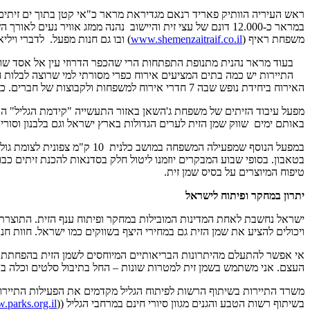
ראש העיריה הוותיק פאריד רנאם מגדיראת מראר כ"אי קטן בתוך ים זיתים"
במראר כ-12.000 דונם של עצי זית והיישוב נהנה ממזג אוויר 
משפחת ראיף (
www.shemenzaitraif.co.il
) ובו גם חנות מפעל. לדברי ויל
התיירות יש כמה בתים המציעים אירוח כפרי מסורתי למי שרוצה לבלות 
האירוח ביחידת נופש שבה 7 חדרי אירוח למשפחות ולקבוצות של חברים. כאן תוכלו ליהנות גם מבריכת שחייה פרטית.(
באותם ימים שווק שמן הזית לערים הגדולות בארץ ישראל וגם בלבנון וסוריה
במפעל הנוסף שמפעילה המשפחה
בטאבון. בסופי שבוע המבקרים יוזמנו ליטול חלק בסדנאות להכנת זיתים כבו
טיפוח המיוצרים על בסיס שמן זית.
יתרון במחקר ופיתוח לישראל
ישראל נחשבת לאחת המדינות המובילות במחקר ופיתוח ענף הזית. התוצרת 
ויכולים להציע את שמן הזית גם במחירי היצף בשווקים כמו ישראל. חוות חנניה המנו
אי אפשר להתעלם מהיתרונות הבריאותיים המיוחסים לשמן הזית בהפחתת רמו
העצם. אני משתמש בשמן זית למטרות שונות – החל בתיבול סלטים וכלה בערב
משרד התיירות בשיתוף הרשות לפיתוח הגליל מקדמים את הפעילות התיירות
בשיתוף רשות הטבע והגנים מגוון סיורי חינם במרחבי הגליל ((
parks.org.il