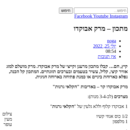
Skip
to
חיפוש
content
Facebook
Youtube
Instagram
מתכון – מרק אבוקדו
noga
יולי 25, 2022
08:54
אין תגובות
קיץ, חם… קבלו מתכון מרענן וקייצי של מרק אבוקדו. מרק מושלם למזג
אוויר קיצי, קליל, עשיר בטעמים ובערכים תזונתיים. המתכון קל הכנה,
נפלא כארוחת ביניים או כמנת פתיחה בארוחה חגיגית.
מרק אבוקדו קר – באדיבות "חקלאי גרנות"
מצרכים
(לכ-3-4 מנות):
1 אבוקדו קלוף וללא גלעין של "
חקלאי גרנות
"
צילום
1/2 כוס אגוזי קשיו
מעין
1 מלפפון
עופר