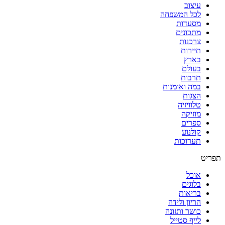
עיצוב
לכל המשפחה
מסעדות
מתכונים
צרכנות
תיירות
בארץ
בעולם
תרבות
במה ואומנות
הצגות
טלוויזיה
מוזיקה
ספרים
קולנוע
תערוכות
תפריט
אוכל
בלוגים
בריאות
הריון ולידה
כושר ותזונה
לייף סטייל