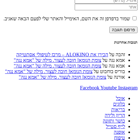
השם
את
הזן
שלך
כתובת
את
או
דואר
כתובת
שמור בדפדפן זה את השם, האימייל והאתר שלי לפעם הבאה שאגיב.
שם
האלקטרוני
אתר
משתמש
שלך
האינטרנט
כדי
כדי
שלך
להגיב
להגיב
(אופציונלי)
תגובות אחרונות
זהבה
על
הכירו את ALOKINO – מרכז לטיפולי אסתטיקה
אמא נגה
על
צומת הגומא! חובה לעצור. מילה של "אמא נגה"
אמא נגה
על
צומת הגומא! חובה לעצור. מילה של "אמא נגה"
בוריס בוחבוט
על
צומת הגומא! חובה לעצור. מילה של "אמא נגה"
אורנה
על
צומת הגומא! חובה לעצור. מילה של "אמא נגה"
Facebook
Youtube
Instagram
אוכל
בלוגים
בריאות
הריון ולידה
כושר ותזונה
לייף סטייל
אופנה
טיפוח