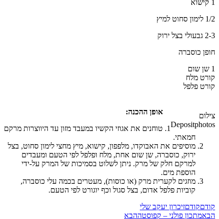
1 קישוא
1/2 לימון סחוט למיץ
2-3 גבעולי בצל ירוק
חופן כוסברה
1 שן שום
קורט מלח
קורט פלפל
אופן ההכנה:
צילום
Depositphotos
טוחנים את אגוזי הקשיו במעבד מזון עד היווצרות מרקם
חמאתי.
מוסיפים את האבוקדו, מלפפון, קישוא, מיץ מחצי לימון סחוט, בצל
ירוק, כוסברה, שן שום אחת, מלח ופלפל לפי הטעם ומעבדים
למרקם חלק של מרק. ניתן לשלוט בסמיכות של המרק על-ידי
הוספת מים.
מוזגים לקערית מרק (או כוסות), מעטרים בכמה עלי כוסברה,
קוביות פלפל אדום, בצל סגול וכף יוגורט לפי הטעם.
קודם
קודם
זיכרון יעקב שלי
הבא
מתכון פולני – קפוסטה
הבא