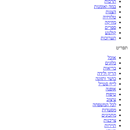
תרבות
במה ואומנות
הצגות
טלוויזיה
מוזיקה
ספרים
קולנוע
תערוכות
תפריט
אוכל
בלוגים
בריאות
הריון ולידה
כושר ותזונה
לייף סטייל
אופנה
טיפוח
עיצוב
לכל המשפחה
מסעדות
מתכונים
צרכנות
תיירות