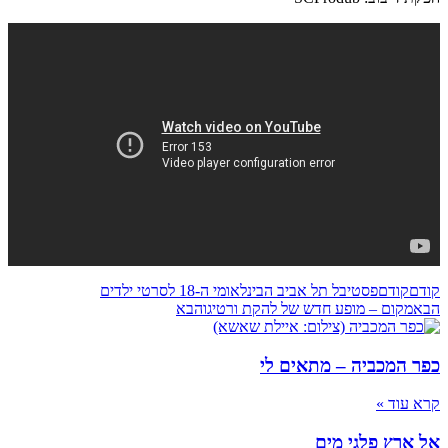
קודם
קודם
פסטיבל תל אביב הבינלאומי ה-18 לסרטי ילדים
הבא
מקום – מופע חדש של להקת ורטיגו
הבא
כפר המכביה – מתאים לי
קרא עוד »
אל ארץ פלגי מים