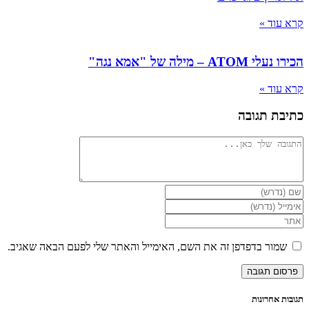
קרא עוד »
הכירו נעלי ATOM – מילה של "אמא נגה"
קרא עוד »
כתיבת תגובה
להגיב
הזן
את
הזן
השם
את
הזן
שלך
כתובת
את
או
דואר
כתובת
שמור בדפדפן זה את השם, האימייל והאתר שלי לפעם הבאה שאגיב.
שם
האלקטרוני
אתר
משתמש
שלך
האינטרנט
כדי
כדי
שלך
להגיב
להגיב
(אופציונלי)
תגובות אחרונות