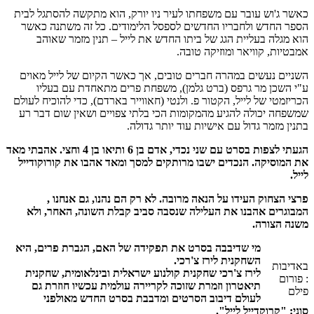
כאשר ג'וש עובר עם משפחתו לעיר ניו יורק, הוא מתקשה להסתגל לבית
הספר החדש ולחבריו החדשים לספסל הלימודים. כל זה משתנה כאשר
הוא מגלה בעליית הגג של ביתו החדש את לייל – תנין מזמר שאוהב
אמבטיות, קוויאר ומוזיקה טובה.
​השניים נעשים במהרה חברים טובים, אך כאשר הקיום של לייל מאוים
ע"י השכן מר גרפס (ברט גלמן), משפחת פרים מתאחדת עם בעליו
הכריזמטי של לייל, הקטור פ. ולנטי (חאווייר בארדם), כדי להוכיח לעולם
שמשפחה יכולה להגיע מהמקומות הכי בלתי צפויים ושאין שום דבר רע
בתנין מזמר גדול עם אישיות עוד יותר גדולה.
הגעתי לצפות בסרט עם שני נכדי, אדם בן 6 ותיאו בן 4 וחצי. אהבתי מאד
את המוסיקה. הנכדים ישבו מרותקים למסך ומאד אהבו את קורוקודייל
לייל.
פרצי הצחוק העידו על הנאה מרובה. לא רק הם נהנו, גם אנחנו ,
המבוגרים אהבנו את העלילה שנסבה סביב קבלת השונה, האחר, ולא
משנה הצורה.
מי שדיבבה בסרט את תפקידה של האם, הגברת פרים, היא
השחקנית לירז צ'רכי.
באדיבות
לירז צ'רכי שחקנית קולנוע ישראלית ובינלאומית, שחקנית
: פורום
תיאטרון וזמרת שזוכה לקריירה עולמית עכשיו חוזרת גם
פילם
לעולם דיבוב הסרטים ומדבבת בסרט החדש מאולפני
סוני: "קרוקדייל לייל".