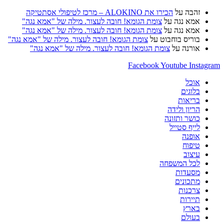
זהבה
על
הכירו את ALOKINO – מרכז לטיפולי אסתטיקה
אמא נגה
על
צומת הגומא! חובה לעצור. מילה של "אמא נגה"
אמא נגה
על
צומת הגומא! חובה לעצור. מילה של "אמא נגה"
בוריס בוחבוט
על
צומת הגומא! חובה לעצור. מילה של "אמא נגה"
אורנה
על
צומת הגומא! חובה לעצור. מילה של "אמא נגה"
Facebook
Youtube
Instagram
אוכל
בלוגים
בריאות
הריון ולידה
כושר ותזונה
לייף סטייל
אופנה
טיפוח
עיצוב
לכל המשפחה
מסעדות
מתכונים
צרכנות
תיירות
בארץ
בעולם