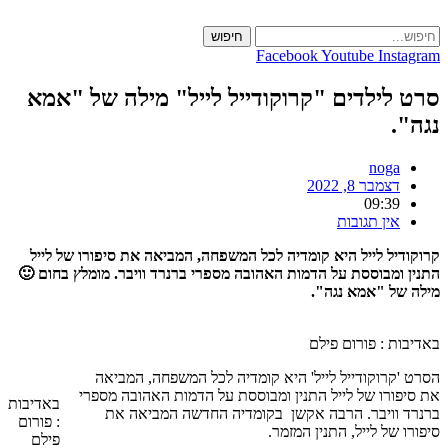
Skip
to
חיפוש
content
Facebook
Youtube
Instagram
סרט לילדים "קרוקודייל לייל" מילה של "אמא
נגה".
noga
דצמבר 8, 2022
09:39
אין תגובות
קרוקודיל לייל היא קומדיה לכל המשפחה, המביאה את סיפורו של לייל
התנין ומבוססת על הדמות האהובה מספרי ברנרד וויבר. מומלץ בחום 🙂
מילה של "אמא נגה".
באדיבות : פורום פילם
הסרט 'קרוקודייל לייל' היא קומדיה לכל המשפחה, המביאה
את סיפורו של לייל התנין ומבוססת על הדמות האהובה מספרי
באדיבות
ברנרד וויבר. הרבה אקשן בקומדיה החדשה המביאה את
: פורום
סיפורו של לייל, התנין המזמר.
פילם