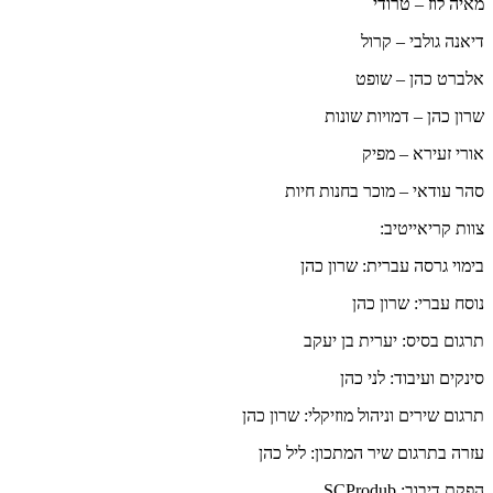
מאיה לוז – טרודי
דיאנה גולבי – קרול
אלברט כהן – שופט
שרון כהן – דמויות שונות
אורי זעירא – מפיק
סהר עודאי – מוכר בחנות חיות
צוות קריאייטיב:
בימוי גרסה עברית: שרון כהן
נוסח עברי: שרון כהן
תרגום בסיס: יערית בן יעקב
סינקים ועיבוד: לני כהן
תרגום שירים וניהול מוזיקלי: שרון כהן
עזרה בתרגום שיר המתכון: ליל כהן
הפקת דיבוב: SCProdub