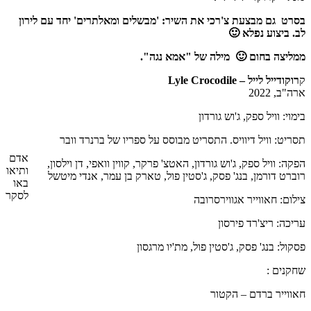
בסרט גם מבצעת צ'רכי את השיר: 'מבשלים ומאלתרים' יחד עם לירון
לב.
ביצוע נפלא 🙂
ממליצה בחום 🙂
מילה של "אמא נגה".
ק
רוקודייל לייל – Lyle Crocodile
ארה"ב, 2022
בימוי: וויל ספק, ג'וש גורדון
תסריט: וויל דיוויס. התסריט מבוסס על ספריו של ברנרד וובר
אדם
הפקה: וויל ספק, ג'וש גורדון, האטצ' פרקר, קווין וואפי, דן וילסון,
ותיאו
רוברט דורמן, בנג' פסק, ג'סטין פול, טארק בן עמר, אנדי מיטשל
באו
לסקר
צילום: חאווייר אגווירסרובה
עריכה: ריצ'רד פירסון
פסקול: בנג' פסק, ג'סטין פול, מת'יו מרגסון
שחקנים :
חאווייר ברדם – הקטור