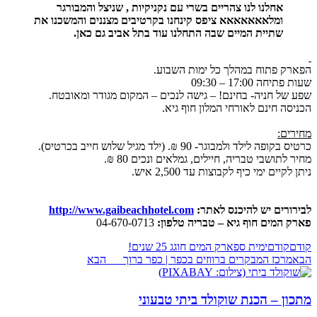
אחלנו לנו צהריים בשרי עם נקניקיות , שניצל והמבורגר
ומלאאאאאאא ציפס קינחנו בקרטיבים מצננים והמשכנו את
שתיית המיים שבה התחלנו עוד בתל אביב גם כאן.
הפארק פתוח במהלך כל ימות השבוע.
שעות פתיחה 17:00 – 09:30
שפע של חניה- בחינם! – גישה לנכים – המקום מגודר ומאובטח.
הכניסה חינם לאורחי המלון חוף גיא.
מחירים:
כרטיס בקופה לילד ולמבוגר- 90 ₪. (ילד מגיל שלוש חייב בכרטיס).
מחיר לתושבי טבריה, חיילים, גמלאים ונכים 80 ₪.
ניתן לקיים ימי כיף לקבוצות עד 2,500 איש.
לבירורים יש להיכנס לאתר:
http://www.gaibeachhotel.com
פארק המים חוף גיא – טבריה טלפון:
04-670-0713
קודם
קודם
ימית ספארק המים חוגג 25 שנים!
הבא
מרכז המבקרים ברווזים בכפר | כפר ברוך
הבא
מתכון – הכנת שוקולד ביתי טבעוני