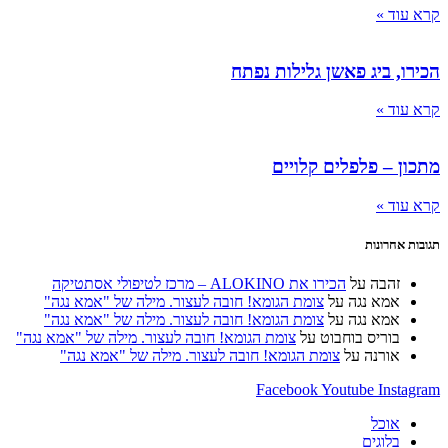
קרא עוד »
הכירו, ביג פאשן גלילות נפתח
קרא עוד »
מתכון – פלפלים קלויים
קרא עוד »
תגובות אחרונות
זהבה
על
הכירו את ALOKINO – מרכז לטיפולי אסתטיקה
אמא נגה
על
צומת הגומא! חובה לעצור. מילה של "אמא נגה"
אמא נגה
על
צומת הגומא! חובה לעצור. מילה של "אמא נגה"
בוריס בוחבוט
על
צומת הגומא! חובה לעצור. מילה של "אמא נגה"
אורנה
על
צומת הגומא! חובה לעצור. מילה של "אמא נגה"
Facebook
Youtube
Instagram
אוכל
בלוגים