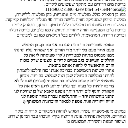
בריכת מים רדודים עם מתקני שעשועים לילדים.
כמו כן הפארק כולל: מגלשות מים אתגריות, בהן מגלשות לולייניות,
מגלשת טייפון שמעניקה חווית גלישה בזווית 90 מעלות ומגלשות קמיקזה.
מגלשות מים משפחתיות ומגלשות לילדים וטף. בנוסף, בפארק קיימת
בריכת גלים המעניקה חוויה ייחודית ותחושה כמו בלב ים, בריכה רגילה
ובריכה רדודה, המתאימות לילדים בכל הגילאים כמו גם למבוגרים.
האמת שבבריכה הזו הכי נהננו גם אני וגם בן- בן התגלש
פעם אחר פעם בלי יותר מדי תורים ואני שמרתי עליו ונהנתי
ממנו מבסוט מתחת למטריית ג'קוזי שעיסתה לי את כל
החלקים העייפים בגב במיים קרירים ומצננים שרק בזכות
הזרם התאפשר לי לחוות אותם בהנאה.
אחרי השהות הממושכת בבריכה אגרנו כוח והלכנו להמתין
לתורנו במגלשה הכחולה שבן רצה שנגלוש בה יחד. מכיוון
שראיתי ילדים קטנים גולשים בה הסקתי (בצדק) שגם לי לא
צריכה להיות כל בעיה וכך עלינו ומרגע לרגע ראינו את כל
הפארק והנוף לים יותר ויותר נופפנו לאבא של בן שחיכה לנו
ונהננו מהשהות יחד – ההתגלשות עברה מהר ונוספה לנו
חוויה ייחודית זוגית נוספת למאגר הזיכרונות המשותף (:
במקום מזנון-מסעדה עשיר, המגיש לנוחות המבקרים ארוחות בוקר
וצהריים, ולקראת פתיחת עונת הרחצה בקיץ הנוכחי עבר המזנון שדרוג
ושיפור המנות והשירות המוצעים בו.