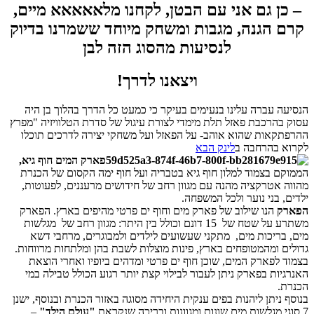
– כן גם אני עם הבטן, לקחנו מלאאאאא מיים,
קרם הגנה, מגבות ומשחק מיוחד ששמרנו בדיוק
לנסיעות מהסוג הזה לבן
ויצאנו לדרך!
הנסיעה עברה עלינו בנעימים בעיקר כי כמעט כל הדרך בהלוך בן היה
עסוק בהרכבת פאזל תלת מימדי לצורת עיגול של סדרת הטלוויזיה "מפרץ
ההרפתקאות שהוא אוהב- על הפאזל ועל משחקי יצירה לדרכים תוכלו
לקרוא בהרחבה ב
לינק הבא
פארק המים חוף גיא,
הממוקם בצמוד למלון חוף גיא בטבריה ועל חוף ימה הקסום של הכנרת
מהווה אטרקציה מהנה עם מגוון רחב של חידושים מרעננים, לפעוטות,
ילדים, בני נוער ולכל המשפחה.
הפארק
הנו שילוב של פארק מים וחוף ים פרטי מהיפים בארץ. הפארק
משתרע על שטח של 15 דונם וכולל בין היתר: מגוון רחב של מגלשות
מים, בריכות מים, מתקני שעשועים לילדים ולמבוגרים, מרחבי דשא
גדולים ומהמטופחים בארץ, פינות מוצלות לשבת בהן ומלתחות מרווחות.
בצמוד לפארק המים, שוכן חוף ים פרטי ומדהים ביופיו ואחרי הוצאת
האנרגיות בפארק ניתן לעבור לבילוי קצת יותר רגוע הכולל טבילה במי
הכנרת.
בנוסף ניתן ליהנות בפים ענקית היחידה מסוגה באזור הכנרת ובנוסף, ישנן
7 סוגי מגלשות מים שונות ומגוונות ובריכה שנקראת
"עולם הילד"
–