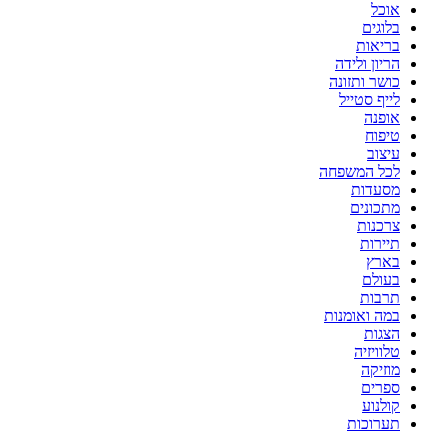
אוכל
בלוגים
בריאות
הריון ולידה
כושר ותזונה
לייף סטייל
אופנה
טיפוח
עיצוב
לכל המשפחה
מסעדות
מתכונים
צרכנות
תיירות
בארץ
בעולם
תרבות
במה ואומנות
הצגות
טלוויזיה
מוזיקה
ספרים
קולנוע
תערוכות