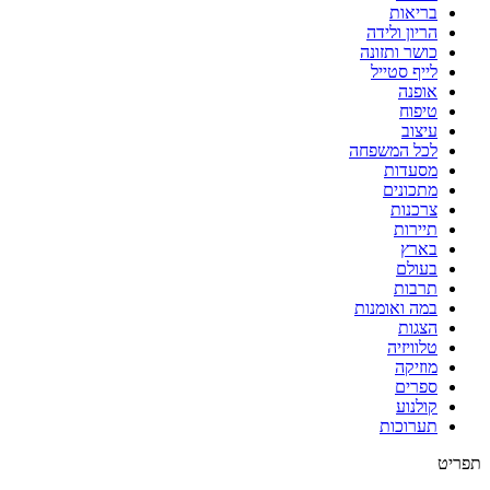
בריאות
הריון ולידה
כושר ותזונה
לייף סטייל
אופנה
טיפוח
עיצוב
לכל המשפחה
מסעדות
מתכונים
צרכנות
תיירות
בארץ
בעולם
תרבות
במה ואומנות
הצגות
טלוויזיה
מוזיקה
ספרים
קולנוע
תערוכות
תפריט