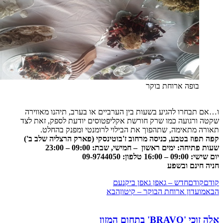
בופה ארוחת בוקר
בחרו להגיע בשעות בין הערביים או בערב, תיהנו מאווירה
רגועה כמו שרק חורשת אקליפטוסים יודעת לספק, זאת לצד
מתאימה, שתהפוך את הבילוי לרומנטי ומפנק בהחלט.
וז בטבע, כניסה מרחוב ז'בוטינסקי (פארק הרצליה שלב ב')
חה: ימים ראשון – חמישי, שבת: 09:00 – 23:00
ון: 09-9744050
ינם ובשפע
דם
חדש – גאפן גאפן ביקנעם
עדון ארוחת הבוקר – קיטון
הבא
 בתחום המזון