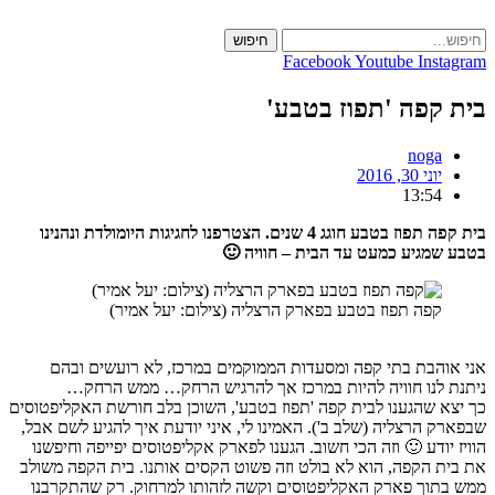
חיפוש
Facebook
Youtube
Ins
קפה 'תפוז בטבע'
noga
יוני 30, 2016
13:54
בית קפה תפוז בטבע חוגג 4 שנים. הצטרפנו לחגיגות היומולדת ונהנינו
מגיע כמעט עד הבית – חוויה 🙂
קפה תפוז בטבע בפארק הרצליה (צילום: יעל אמיר)
הבת בתי קפה ומסעדות הממוקמים במרכז, לא רועשים ובהם
לנו חוויה להיות במרכז אך להרגיש הרחק… ממש הרחק…
 שהגענו לבית קפה 'תפוז בטבע', השוכן בלב חורשת האקליפטוסים
הרצליה (שלב ב'). האמינו לי, איני יודעת איך להגיע לשם אבל,
ודע 🙂 וזה הכי חשוב. הגענו לפארק אקליפטוסים יפייפה וחיפשנו
 הקפה, הוא לא בולט וזה פשוט הקסים אותנו. בית הקפה משולב
וך פארק האקליפטוסים וקשה לזהותו למרחוק. רק שהתקרבנו