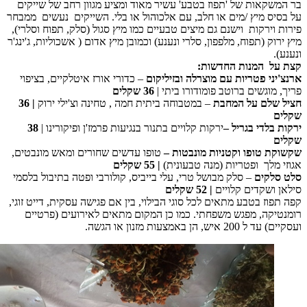
קאות של 'תפוז בטבע' עשיר מאוד ומציע מגוון רחב של שייקים
ס מיץ /מים או חלב, עם אלכוהול או בלי. השייקים נעשים ממבחר
ירקות וישנם גם מיצים טבעיים כמו מיץ סגול (סלק, תפוח וסלרי),
ק (תפוח, מלפפון, סלרי ונענע) וכמובן מיץ אדום ( אשכוליות, ג'ינג'ר
 המנות החדשות:
י פטריות עם מוצרלה ובזיליקום
– כדורי אורז איטלקיים, בציפוי
וגשים ברוטב פומודורו ביתי |
36 שקלים
לם על המחבת
– במטבוחה ביתית חמה , טחינה וצ'ילי ירוק
| 36
לדי בגריל –
ירקות קלויים בתנור בנגיעות פרמז'ן ופיקורינו |
38
 טופו וקטניות מונבטות –
טופו עדשים שחורים ומאש מונבטים,
לך ופטריות (מנה טבעונית)
| 55 שקלים
קים
– סלק מבושל טרי, עלי בייביס, קולורבי ופטה בתיבול בלסמי
ושקדים קלויים
| 52 שקלים
ז בטבע מתאים לכל סוגי הבילוי, בין אם פגישה עסקית, דייט זוגי,
קה, מפגש משפחתי. כמו כן המקום מתאים לאירועים (פרטיים
 הן באמצעות מזנון או הגשה.