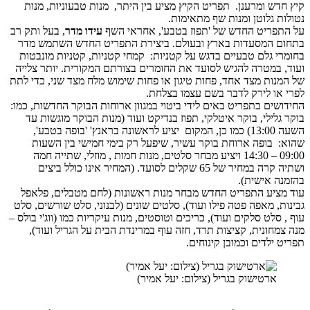
 ומרענן. תפריט הקיץ מציע בין היתר, מנות טבעוניות, מנות
גלוטן ומנות שף מתאימות.
ריט החדש של 'תפוז בטבע', אחראי השף
עידו מדר
, בעל ותק רב
המסעדות בארץ ובעולם. ביצירת התפריט החדש השתמש מדר
 גלם טבעיים בדגש על קטניות: קמחי קטניות, קטניות מונבטות
במטרה להגיש לסועד את החומרים בצורתם המקורית. יותר צלייה
ות מצד אחד, פחות טיגון או פחות שימוש מלח מצד שני, כדי לתת
ו לירק לדבר בשם עצמו בצלחת.
ם בתפריט באים לידי ביטוי במגוון ארוחות הבוקר החדשות, כמו:
ילי, בוקר איטלקי, תפוז בנדיקט ועוד (מנות הבוקר מוגשות עד
השעה 13:00) כמו כן, המקום יציע לראשונה בראנץ' 'בופה בטבע',
בופה ארוחת בוקר עשיר, שיפעל רק בימי חמישי בין השעות
09:00 – 14:30 ויציע מבחר סלטים, מנות חמות , מוזלי, שתייה חמה
ושתיה קרה במחיר של 65 שקלים לסועד. (המחיר אינו כולל ביצים
 אישית).
יע התפריט החדש מבחר מנות ראשונות (לחם מטבלים, פלאפל
 מאפה פטה פילו ועוד), סלטים שונים (לבנוני, סלט שורשים, סלט
לט סלקים ועוד), כריכים וטוסטים, מנות עיקריות כמו (ווג'י בולס –
ונית, קציצות תרד, חזה עוף במרינדת הבית על הגריל ועוד),
לדים וכמובן קינוחים.
ארטישוק בגריל (צילום: יעל אמיר)