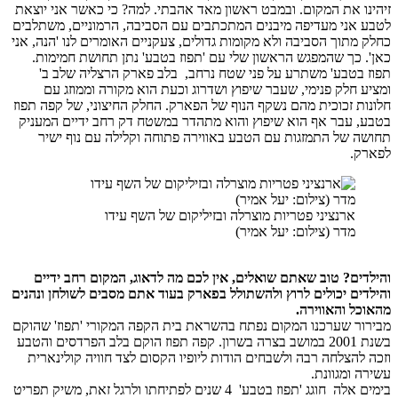
 את המקום. ובמבט ראשון מאד אהבתי. למה? כי כאשר אני יוצאת
ני מעדיפה מיבנים המתכתבים עם הסביבה, הרמוניים, משתלבים
וך הסביבה ולא מקומות גדולים, צעקניים האומרים לנו 'הנה, אני
כך שהמפגש הראשון שלי עם 'תפוז בטבע' נתן תחושת חמימות.
טבע' משתרע על פני שטח נרחב, בלב פארק הרצליה שלב ב'
לק פנימי, שעבר שיפוץ ושדרוג וכעת הוא מקורה וממוזג עם
 זכוכית מהם נשקף הנוף של הפארק. החלק החיצוני, של קפה תפוז
עבר אף הוא שיפוץ והוא מתהדר במשטח דק רחב ידיים המעניק
של התמזגות עם הטבע באווירה פתוחה וקלילה עם נוף ישיר
ארנציני פטריות מוצרלה ובזיליקום של השף עידו
מדר (צילום: יעל אמיר)
ם? טוב שאתם שואלים, אין לכם מה לדאוג, המקום רחב ידיים
ם יכולים לרוץ ולהשתולל בפארק בעוד אתם מסבים לשולחן ונהנים
 והאווירה.
 שערכנו המקום נפתח בהשראת בית הקפה המקורי 'תפוז' שהוקם
בשנת 2001 במושב בצרה בשרון. קפה תפוז הוקם בלב הפרדסים והטבע
צלחה רבה ולשבחים הודות ליופיו הקסום לצד חוויה קולינארית
מגוונת.
בימים אלה חוגג 'תפוז בטבע' 4 שנים לפתיחתו ולרגל זאת, משיק תפריט