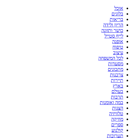
אוכל
בלוגים
בריאות
הריון ולידה
כושר ותזונה
לייף סטייל
אופנה
טיפוח
עיצוב
לכל המשפחה
מסעדות
מתכונים
צרכנות
תיירות
בארץ
בעולם
תרבות
במה ואומנות
הצגות
טלוויזיה
מוזיקה
ספרים
קולנוע
תערוכות