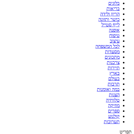
בלוגים
בריאות
הריון ולידה
כושר ותזונה
לייף סטייל
אופנה
טיפוח
עיצוב
לכל המשפחה
מסעדות
מתכונים
צרכנות
תיירות
בארץ
בעולם
תרבות
במה ואומנות
הצגות
טלוויזיה
מוזיקה
ספרים
קולנוע
תערוכות