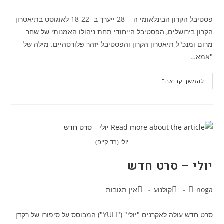
פסטיבל הקרון הבינלאומי ה - 28 ייערך ב -18-22 לאוגוסט בתיאטרון
הקרון בירושלים, הפסטיבל הייחודי תחת ניהולו האמנותי של שחר
מרום ומנכ"ל תיאטרון הקרון והפסטיבל יזהר פלורסהיים. מילה של
"אמא…
פסטיבל
להמשך קריאה
הקרון
הבינלאומי
אוטוטו
מתחיל…
יולי (רד קייפ)
יולי – סרט חדש
מחבר:
קטגוריה:
תגובות:
noga
קולנוע
אין תגובות
סרט חדש עולה לאקרנים "יולי" ("YULI") המבוסס על סיפורו של רקדן