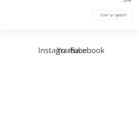
מפלט
להמשך קריאה
אחרון
–
רומן
חדש
Instagram
Youtube
Facebook
אוכל
בלוגים
בריאות
הריון ולידה
כושר ותזונה
לייף סטייל
אופנה
טיפוח
עיצוב
לכל המשפחה