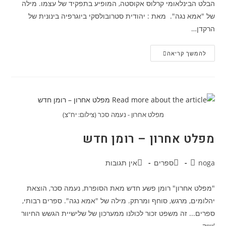
הבלט הבינלאומי קרלוס אקוסטה, המופיע בתפקיד של עצמו. מילה
של "אמא נגה". מאת : יהודית סטרובולסקי ביוגרפיה בינונית של
הרקדן…
יולי
להמשך קריאה
–
סרט
חדש
מפלט אחרון - נעמה סכר (צילום: יח"צ)
מפלט אחרון – רומן חדש
מחבר:
קטגוריה:
תגובות:
noga
ספרים
אין תגובות
"מפלט אחרון" רומן פשע חדש מאת הסופרת, נעמה סכר, הוצאת
יהלומים, מרגש, סוחף ומרתק. מילה של "אמא נגה". ספרים רבותי,
ספרים... זה משפט זכור לכולנו ממערכון של שלישיית הגשש החיוור
'שוק…