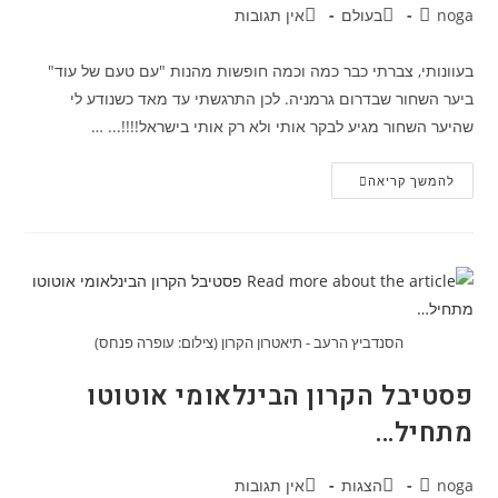
מחבר:
קטגוריה:
תגובות:
noga
בעולם
אין תגובות
בעוונותי, צברתי כבר כמה וכמה חופשות מהנות "עם טעם של עוד"
ביער השחור שבדרום גרמניה. לכן התרגשתי עד מאד כשנודע לי
שהיער השחור מגיע לבקר אותי ולא רק אותי בישראל!!!!... …
היער
להמשך קריאה
השחור:
חופשה
בטוב
טעם
הסנדביץ הרעב - תיאטרון הקרון (צילום: עופרה פנחס)
פסטיבל הקרון הבינלאומי אוטוטו
מתחיל…
מחבר:
קטגוריה:
תגובות:
noga
הצגות
אין תגובות