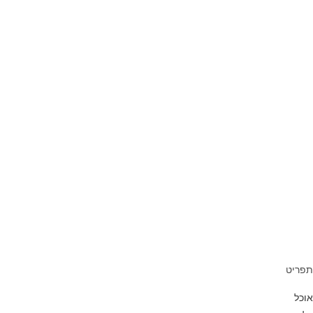
מסעדות
מתכונים
צרכנות
תיירות
בארץ
בעולם
תרבות
במה ואומנות
הצגות
טלוויזיה
מוזיקה
ספרים
קולנוע
תערוכות
תפריט
אוכל