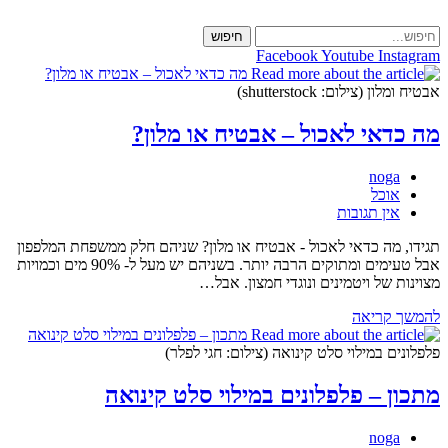
Skip
to
חיפוש
content
Facebook
Youtube
Instagram
אבטיח ומלון (צילום: shutterstock)
מה כדאי לאכול – אבטיח או מלון?
מחבר:
noga
קטגוריה:
אוכל
תגובות:
אין תגובות
תגידו, מה כדאי לאכול - אבטיח או מלון? שניהם חלק ממשפחת המלפפון
אבל טעימים ומתוקים הרבה יותר. בשניהם יש מעל ל- 90% מים וכמויות
מצוינות של ויטמינים ונוגדי חמצון. אבל…
מה
להמשך קריאה
כדאי
לאכול
פלפלונים במילוי סלט קינואה (צילום: חגי לפלר)
–
אבטיח
מתכון – פלפלונים במילוי סלט קינואה
או
מלון?
מחבר:
noga