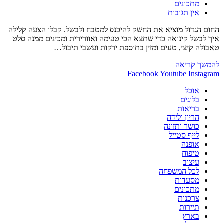
קטגוריה:
מתכונים
תגובות:
אין תגובות
החום הגדול מוציא את החשק להיכנס למטבח ולבשל. קבלו הצעה קלילה
איך לבשל קינואה כדי שתצא הכי טעימה ואוורירית ומכינים ממנה סלט
טאבולה קיצי, טעים ומזין בתוספת ירקות ועשבי תיבול…
מתכון
להמשך קריאה
–
Facebook
Youtube
Instagram
פלפלונים
אוכל
במילוי
בלוגים
סלט
בריאות
קינואה
הריון ולידה
כושר ותזונה
לייף סטייל
אופנה
טיפוח
עיצוב
לכל המשפחה
מסעדות
מתכונים
צרכנות
תיירות
בארץ