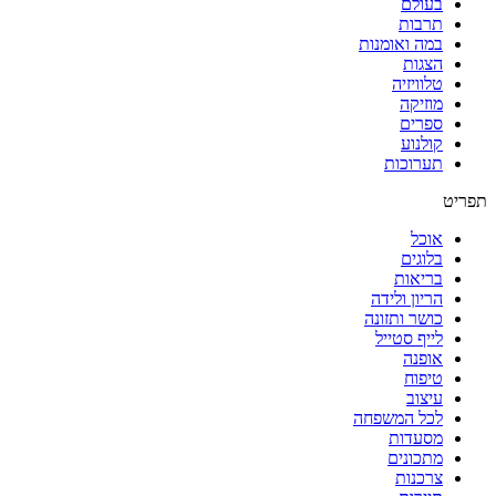
בעולם
תרבות
במה ואומנות
הצגות
טלוויזיה
מוזיקה
ספרים
קולנוע
תערוכות
תפריט
אוכל
בלוגים
בריאות
הריון ולידה
כושר ותזונה
לייף סטייל
אופנה
טיפוח
עיצוב
לכל המשפחה
מסעדות
מתכונים
צרכנות