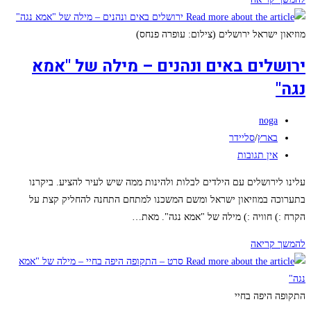
–
שייט
מוזיאון ישראל ירושלים (צילום: עופרה פנחס)
וקיאקים
ירושלים באים ונהנים – מילה של "אמא
בפארק
נגה"
הירדן
–
מחבר:
מילה
noga
קטגוריה:
של
בארץ
/
סליידר
תגובות:
"אמא
אין תגובות
נגה"
עלינו לירושלים עם הילדים לבלות ולהינות ממה שיש לעיר להציע. ביקרנו
בתערוכה במוזיאון ישראל ומשם המשכנו למתחם התחנה להחליק קצת על
הקרח :) חוויה :) מילה של "אמא נגה". מאת…
ירושלים
להמשך קריאה
באים
ונהנים
–
התקופה היפה בחיי