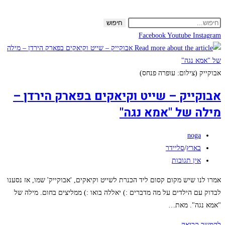
Skip
to
חיפוש
content
Facebook
Youtube
Instagram
אבוקייק (צילום: עופרה פנחס)
אבוקייק – שייט וקיאקים בפארק הירדן –
מילה של "אמא נגה"
מחבר:
noga
קטגוריה:
בארץ
/
סליידר
תגובות:
אין תגובות
אמרו לנו שיש מקום קסום ליד הכנרת לשייט וקיאקים, 'אבוקייק' שמו, אז נסענו
לבדוק עם הילדים על מה מדברים :) יאללה בואו :) ממליצים בחום. מילה של
"אמא נגה". מאת…
אבוקייק
להמשך קריאה