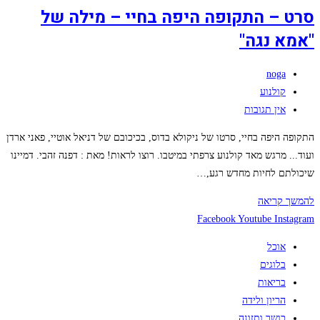
מילה
סרט – התקופה היפה בחיי – מילה של
של
"אמא נגה"
"אמא
נגה"
מחבר:
noga
קטגוריה:
קולנוע
תגובות:
אין תגובות
התקופה היפה בחיי, סרטו של ניקולא בדוס, בכיכובם של דניאל אוטיי, פאני ארדן
ועוד... מרגש מאד קולנוע צרפתי במיטבו. רוצו לראות! מאת : דפנה זהבי. דמיינו
שיכולתם לחיות מחדש רגע,…
סרט
להמשך קריאה
–
Facebook
Youtube
Instagram
התקופה
אוכל
היפה
בלוגים
בחיי
בריאות
–
הריון ולידה
מילה
כושר ותזונה