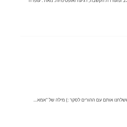
מה מבפנים אל הלב ומעוררת הקשבה, רגיעה ואופטימיות. מאת : עופרה