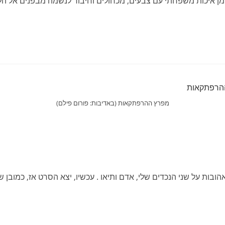
לי קרמיקה follow your heart מאפשרת זמן איכות משפחתי עם צבעים, מכחולים וחיבור לנש
מפרץ ההרפתקאות (באדיבות: פורום פילם)