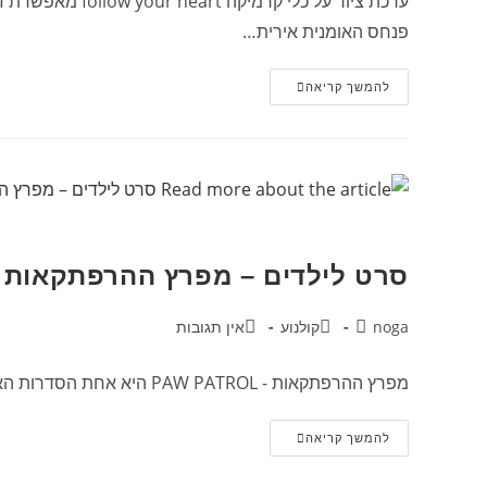
ערכת ציור על כ
פנחס האומנית אירית…
להמשך קריאה
סרט לילדים – מפרץ ההרפתקאות
noga
קולנוע
אין תגובות
מפרץ ההרפתקאות - PAW PATROL היא אחת הסדרות האהובות על שני הנכדים שלי, אדם ותיאו . עכשיו, יצא הסרט אז, כמובן ששלחנו אותם עם ההורים לסקר :) מילה של "אמא…
להמשך קריאה