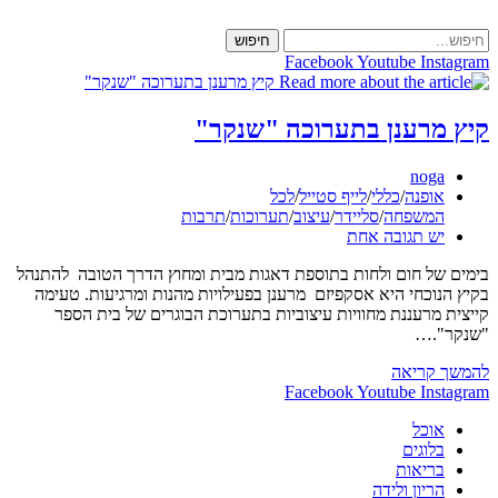
Skip
to
חיפוש
content
Facebook
Youtube
Instagram
קיץ מרענן בתערוכה "שנקר"
מחבר:
noga
קטגוריה:
אופנה
/
כללי
/
לייף סטייל
/
לכל
המשפחה
/
סליידר
/
עיצוב
/
תערוכות
/
תרבות
תגובות:
יש תגובה אחת
בימים של חום ולחות בתוספת דאגות מבית ומחוץ הדרך הטובה להתנהל
בקיץ הנוכחי היא אסקפיזם מרענן בפעילויות מהנות ומרגיעות. טעימה
קייצית מרעננת מחוויות עיצוביות בתערוכת הבוגרים של בית הספר
"שנקר".…
קיץ
להמשך קריאה
מרענן
Facebook
Youtube
Instagram
בתערוכה
אוכל
"שנקר"
בלוגים
בריאות
הריון ולידה