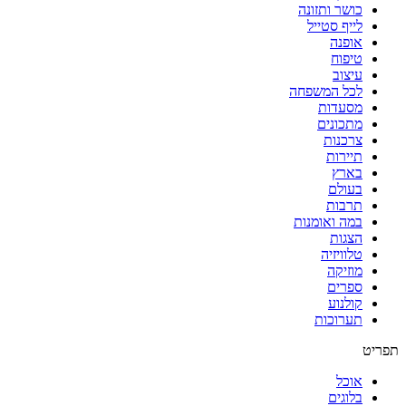
כושר ותזונה
לייף סטייל
אופנה
טיפוח
עיצוב
לכל המשפחה
מסעדות
מתכונים
צרכנות
תיירות
בארץ
בעולם
תרבות
במה ואומנות
הצגות
טלוויזיה
מוזיקה
ספרים
קולנוע
תערוכות
תפריט
אוכל
בלוגים