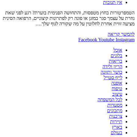
תגובות:
אין תגובות
הטמפרטורות בחוץ מטפסות, והתחושה הפנימית בוערת? רגע לפני שאת
גוזרת על עצמך סגר במזגן או פונה רק לפתרונות קיצוניים, הרפואה הסינית
מציעה זווית אחרת לחלוטין על מה שקורה לגוף שלך.…
מה
להמשך קריאה
עושים
Facebook
Youtube
Instagram
עם
אוכל
כל
בלוגים
החום
בריאות
הזה
הריון ולידה
?
כושר ותזונה
לייף סטייל
אופנה
טיפוח
עיצוב
לכל המשפחה
מסעדות
מתכונים
צרכנות
תיירות
בארץ
בעולם