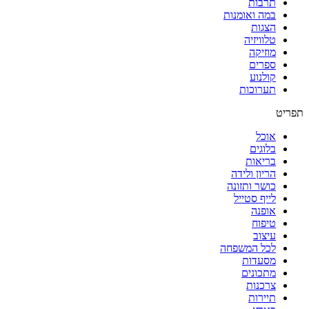
תרבות
במה ואומנות
הצגות
טלוויזיה
מוזיקה
ספרים
קולנוע
תערוכות
תפריט
אוכל
בלוגים
בריאות
הריון ולידה
כושר ותזונה
לייף סטייל
אופנה
טיפוח
עיצוב
לכל המשפחה
מסעדות
מתכונים
צרכנות
תיירות