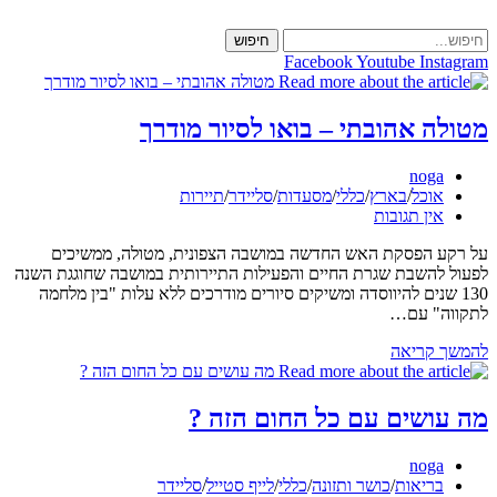
Skip
to
חיפוש
content
Facebook
Youtube
Instagram
מטולה אהובתי – בואו לסיור מודרך
מחבר:
noga
קטגוריה:
אוכל
/
בארץ
/
כללי
/
מסעדות
/
סליידר
/
תיירות
תגובות:
אין תגובות
על רקע הפסקת האש החדשה במושבה הצפונית, מטולה, ממשיכים
לפעול להשבת שגרת החיים והפעילות התיירותית במושבה שחוגגת השנה
130 שנים להיווסדה ומשיקים סיורים מודרכים ללא עלות "בין מלחמה
לתקווה" עם…
מטולה
להמשך קריאה
אהובתי
–
בואו
מה עושים עם כל החום הזה ?
לסיור
מודרך
מחבר:
noga
קטגוריה:
בריאות
/
כושר ותזונה
/
כללי
/
לייף סטייל
/
סליידר