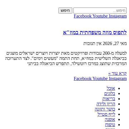
Skip
to
חיפוש
content
Facebook
Youtube
Instagram
לתפוס מוזה משפחתית במוז"א
מאי 27, 2026
אין תגובות
למעלה מ-200 עבודות ופרויקטים מאת יוצרות ויוצרים ישראלים מוצגים
בביאנלה השלישית במוז״א, תחת התמה "מעשים וימים". לצד התערוכה
המרכזית שתוצג במרכז רוטשילד, תתפרש הביאנלה בביתני
קרא עוד »
Facebook
Youtube
Instagram
אוכל
בלוגים
בריאות
הריון ולידה
כושר ותזונה
לייף סטייל
אופנה
טיפוח