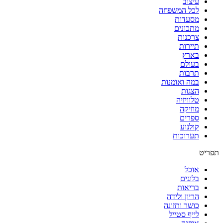
עיצוב
לכל המשפחה
מסעדות
מתכונים
צרכנות
תיירות
בארץ
בעולם
תרבות
במה ואומנות
הצגות
טלוויזיה
מוזיקה
ספרים
קולנוע
תערוכות
תפריט
אוכל
בלוגים
בריאות
הריון ולידה
כושר ותזונה
לייף סטייל