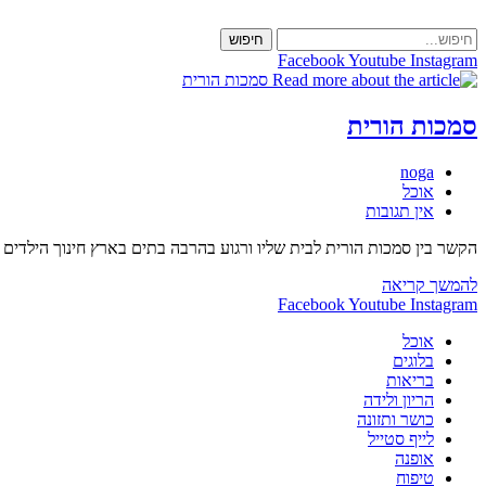
Skip
to
חיפוש
content
Facebook
Youtube
Instagram
סמכות הורית
מחבר:
noga
קטגוריה:
אוכל
תגובות:
אין תגובות
הקשר בין סמכות הורית לבית שליו ורגוע בהרבה בתים בארץ חינוך הילדי
סמכות
להמשך קריאה
הורית
Facebook
Youtube
Instagram
אוכל
בלוגים
בריאות
הריון ולידה
כושר ותזונה
לייף סטייל
אופנה
טיפוח