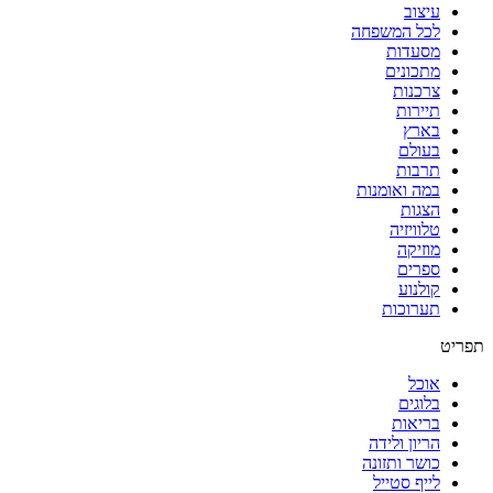
עיצוב
לכל המשפחה
מסעדות
מתכונים
צרכנות
תיירות
בארץ
בעולם
תרבות
במה ואומנות
הצגות
טלוויזיה
מוזיקה
ספרים
קולנוע
תערוכות
תפריט
אוכל
בלוגים
בריאות
הריון ולידה
כושר ותזונה
לייף סטייל