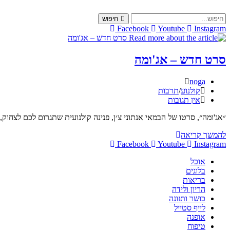
Skip
to
חיפוש
content
Facebook
Youtube
Instagram
סרט חדש – אג'ומה
מחבר:
noga
קטגוריה:
קולנוע
/
תרבות
תגובות:
אין תגובות
״אג'ומה״, סרטו של הבמאי אנתוני צ׳ן, פנינה קולנועית שתגרום לכם לצח
סרט
להמשך קריאה
חדש
Facebook
Youtube
Instagram
–
אוכל
אג'ומה
בלוגים
בריאות
הריון ולידה
כושר ותזונה
לייף סטייל
אופנה
טיפוח