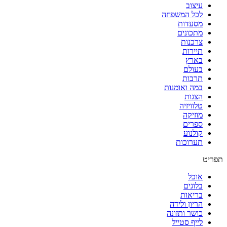
עיצוב
לכל המשפחה
מסעדות
מתכונים
צרכנות
תיירות
בארץ
בעולם
תרבות
במה ואומנות
הצגות
טלוויזיה
מוזיקה
ספרים
קולנוע
תערוכות
תפריט
אוכל
בלוגים
בריאות
הריון ולידה
כושר ותזונה
לייף סטייל