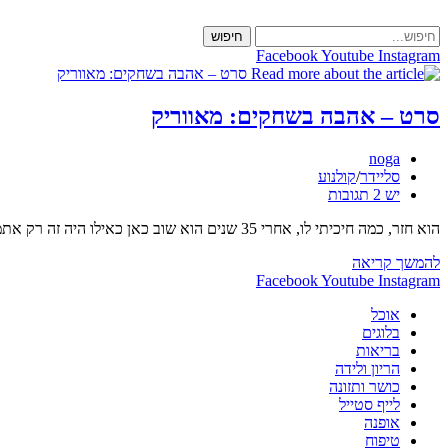
Skip
to
חיפוש
content
Facebook
Youtube
Instagram
סרט – אהבה בשחקים: מאווריק
מחבר:
noga
קטגוריה:
סליידר
/
קולנוע
תגובות:
יש 2 תגובות
הוא חזר, כמה חיכיתי לו, אחרי 35 שנים הוא שוב כאן כאילו היה זה רק אתמול. טום קרוז, מאווריק חוזר לטוס חוויה מטורפת, פעלולים משובחים :) רוצו לראות, אני מחכה…
סרט
להמשך קריאה
–
Facebook
Youtube
Instagram
אהבה
אוכל
בשחקים:
בלוגים
מאווריק
בריאות
הריון ולידה
כושר ותזונה
לייף סטייל
אופנה
טיפוח