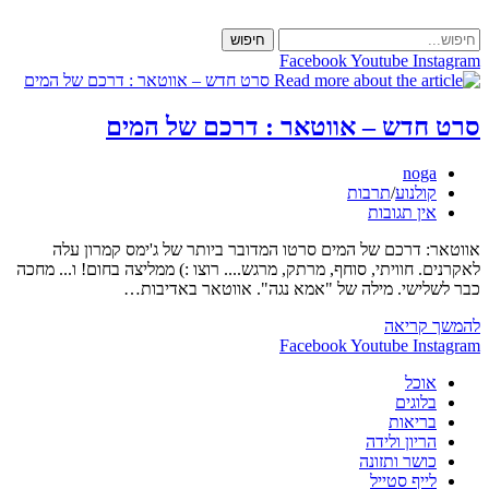
Skip
to
חיפוש
content
Facebook
Youtube
Instagram
סרט חדש – אווטאר : דרכם של המים
מחבר:
noga
קטגוריה:
קולנוע
/
תרבות
תגובות:
אין תגובות
אווטאר: דרכם של המים סרטו המדובר ביותר של ג'ימס קמרון עלה
לאקרנים. חוויתי, סוחף, מרתק, מרגש.... רוצו :) ממליצה בחום! ו... מחכה
כבר לשלישי. מילה של "אמא נגה". אווטאר באדיבות…
סרט
להמשך קריאה
חדש
Facebook
Youtube
Instagram
–
אוכל
אווטאר
בלוגים
:
בריאות
דרכם
הריון ולידה
של
כושר ותזונה
המים
לייף סטייל