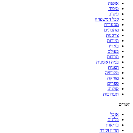
אופנה
טיפוח
עיצוב
לכל המשפחה
מסעדות
מתכונים
צרכנות
תיירות
בארץ
בעולם
תרבות
במה ואומנות
הצגות
טלוויזיה
מוזיקה
ספרים
קולנוע
תערוכות
תפריט
אוכל
בלוגים
בריאות
הריון ולידה