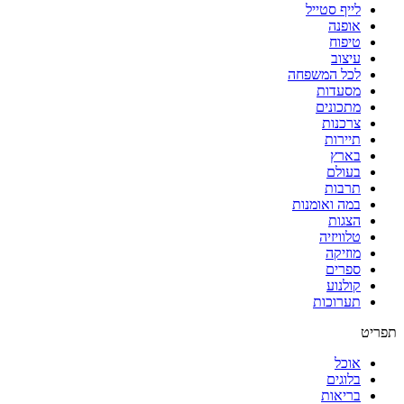
לייף סטייל
אופנה
טיפוח
עיצוב
לכל המשפחה
מסעדות
מתכונים
צרכנות
תיירות
בארץ
בעולם
תרבות
במה ואומנות
הצגות
טלוויזיה
מוזיקה
ספרים
קולנוע
תערוכות
תפריט
אוכל
בלוגים
בריאות