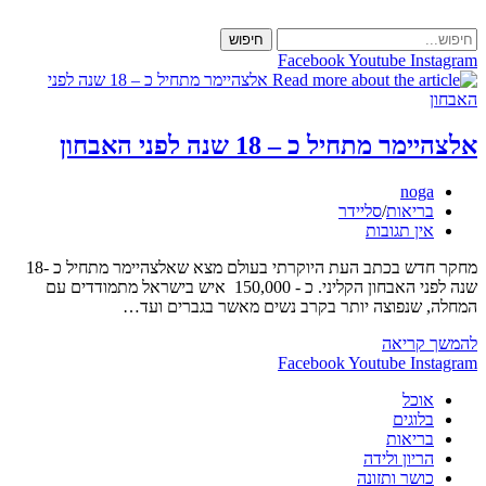
Skip
to
חיפוש
content
Facebook
Youtube
Instagram
אלצהיימר מתחיל כ – 18 שנה לפני האבחון
מחבר:
noga
קטגוריה:
בריאות
/
סליידר
תגובות:
אין תגובות
מחקר חדש בכתב העת היוקרתי בעולם מצא שאלצהיימר מתחיל כ -18
שנה לפני האבחון הקליני. כ - 150,000 איש בישראל מתמודדים עם
המחלה, שנפוצה יותר בקרב נשים מאשר בגברים ועד…
אלצהיימר
להמשך קריאה
מתחיל
Facebook
Youtube
Instagram
כ
אוכל
–
בלוגים
18
בריאות
שנה
הריון ולידה
לפני
כושר ותזונה
האבחון