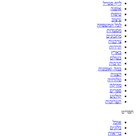
לייף סטייל
אופנה
טיפוח
עיצוב
לכל המשפחה
מסעדות
מתכונים
צרכנות
תיירות
בארץ
בעולם
תרבות
במה ואומנות
הצגות
טלוויזיה
מוזיקה
ספרים
קולנוע
תערוכות
תפריט
אוכל
בלוגים
בריאות