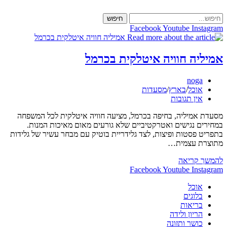
Skip
to
חיפוש
content
Facebook
Youtube
Instagram
אמיליה חוויה איטלקית בכרמל
מחבר:
noga
קטגוריה:
אוכל
/
בארץ
/
מסעדות
תגובות:
אין תגובות
מסעדת אמיליה, בחיפה בכרמל, מציעה חוויה איטלקית לכל המשפחה
במחירים נגישים ואטרקטיביים שלא גורעים מאום מאיכות המנות.
בתפריט פסטות ופיצות, לצד גלידריית בוטיק עם מבחר עשיר של גלידות
מתוצרת עצמית…
אמיליה
להמשך קריאה
חוויה
Facebook
Youtube
Instagram
איטלקית
אוכל
בכרמל
בלוגים
בריאות
הריון ולידה
כושר ותזונה