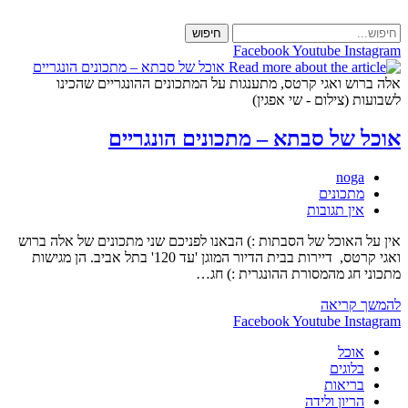
Skip
to
חיפוש
content
Facebook
Youtube
Instagram
אלה ברוש ואגי קרטס, מתענגות על המתכונים ההונגריים שהכינו
לשבועות (צילום - שי אפגין)
אוכל של סבתא – מתכונים הונגריים
מחבר:
noga
קטגוריה:
מתכונים
תגובות:
אין תגובות
אין על האוכל של הסבתות :) הבאנו לפניכם שני מתכונים של אלה ברוש
ואגי קרטס, דיירות בבית הדיור המוגן 'עד 120' בתל אביב. הן מגישות
מתכוני חג מהמסורת ההונגרית :) חג…
אוכל
להמשך קריאה
של
Facebook
Youtube
Instagram
סבתא
אוכל
–
בלוגים
מתכונים
בריאות
הונגריים
הריון ולידה