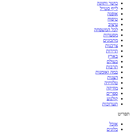
כושר ותזונה
לייף סטייל
אופנה
טיפוח
עיצוב
לכל המשפחה
מסעדות
מתכונים
צרכנות
תיירות
בארץ
בעולם
תרבות
במה ואומנות
הצגות
טלוויזיה
מוזיקה
ספרים
קולנוע
תערוכות
תפריט
אוכל
בלוגים