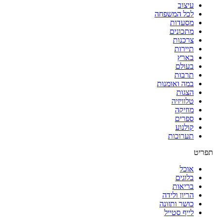
עיצוב
לכל המשפחה
מסעדות
מתכונים
צרכנות
תיירות
בארץ
בעולם
תרבות
במה ואומנות
הצגות
טלוויזיה
מוזיקה
ספרים
קולנוע
תערוכות
תפריט
אוכל
בלוגים
בריאות
הריון ולידה
כושר ותזונה
לייף סטייל