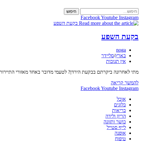
Skip
to
חיפוש
content
Facebook
Youtube
Instagram
בקעת השפע
מחבר:
noga
קטגוריה:
בארץ
/
סליידר
תגובות:
אין תגובות
מתי לאחרונה ביקרתם בבקעת הירדן? לטעמי מדובר באחד מאזורי התיירות הפחות
בקעת
להמשך קריאה
השפע
Facebook
Youtube
Instagram
אוכל
בלוגים
בריאות
הריון ולידה
כושר ותזונה
לייף סטייל
אופנה
טיפוח