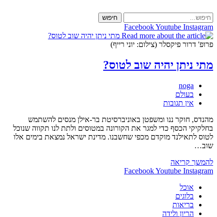
Skip
to
חיפוש
content
Facebook
Youtube
Instagram
פרופ' דרור פיקסלר (צילום: יוני רייף)
מתי ניתן יהיה שוב לטוס?
מחבר:
noga
קטגוריה:
בעולם
תגובות:
אין תגובות
מהנדס, חוקר ננו ומשפטן באוניברסיטת בר-אילן מנסים להשתמש
בחלקיקי הכסף כדי למגר את הקורונה במטוסים ולתת לנו תקווה שנוכל
לטוס לתאילנד מוקדם מכפי שחשבנו. מדינת ישראל נמצאת בימים אלו
שוב…
מתי
להמשך קריאה
ניתן
Facebook
Youtube
Instagram
יהיה
אוכל
שוב
בלוגים
לטוס?
בריאות
הריון ולידה