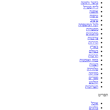
כושר ותזונה
לייף סטייל
אופנה
טיפוח
עיצוב
לכל המשפחה
מסעדות
מתכונים
צרכנות
תיירות
בארץ
בעולם
תרבות
במה ואומנות
הצגות
טלוויזיה
מוזיקה
ספרים
קולנוע
תערוכות
תפריט
אוכל
בלוגים