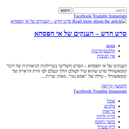
Skip
to
חיפוש
content
Facebook
Youtube
Instagram
סרט חדש – הענקים של אי הפסחא
מחבר:
noga
קטגוריה:
קולנוע
/
תרבות
תגובות:
אין תגובות
הענקים של אי הפסחא – הסרט השלישי בטרילוגיה הגיאורגית של דובר
קוסאשווילי סרט שהוא שיר לעולם הולך ונעלם לפי זווית הראייה של
קוסאשווילי – מילה של "אמא נגה". מאת: שרית…
סרט
להמשך קריאה
חדש
Facebook
Youtube
Instagram
–
אוכל
הענקים
בלוגים
של
בריאות
אי
הריון ולידה
הפסחא
כושר ותזונה
לייף סטייל