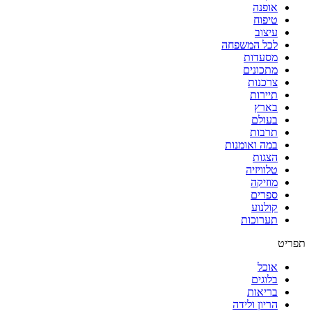
אופנה
טיפוח
עיצוב
לכל המשפחה
מסעדות
מתכונים
צרכנות
תיירות
בארץ
בעולם
תרבות
במה ואומנות
הצגות
טלוויזיה
מוזיקה
ספרים
קולנוע
תערוכות
תפריט
אוכל
בלוגים
בריאות
הריון ולידה