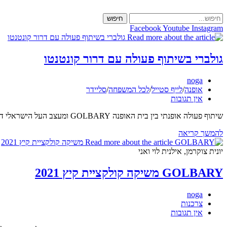
Skip
to
חיפוש
content
Facebook
Youtube
Instagram
גולברי בשיתוף פעולה עם דרור קונטנטו
מחבר:
noga
קטגוריה:
אופנה
/
לייף סטייל
/
לכל המשפחה
/
סליידר
תגובות:
אין תגובות
שיתוף פעולה אופנתי בין בית האופנה GOLBARY ומעצב העל הישראלי דרור קונטנטו. קולקצית ערב ראשונה משותפת שמגדירה מחדש את אופנת הערב בישראל חגיגת סטייל, נשיות, עוצמה ונוכחות. אהבתי :) גולברי…
גולברי
להמשך קריאה
בשיתוף
פעולה
יונית צוקרמן, אילנית לוי ואני
עם
דרור
GOLBARY משיקה קולקציית קיץ 2021
קונטנטו
מחבר:
noga
קטגוריה:
צרכנות
תגובות:
אין תגובות