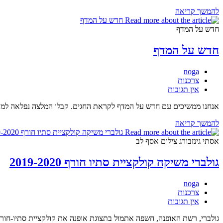
גולברי
להמשך קריאה
משיקה
מעילים,
חדש על המדף
גקטים
וסריגים
חדש על המדף
לחורף
2020
מחבר:
noga
קטגוריה:
צרכנות
תגובות:
אין תגובות
אנחנו ממשיכים עם חדש על המדף לקראת החגים. קבלו המלצה נפלאה למתנה 
חדש
להמשך קריאה
על
המדף
אסתי גינזבורג צילום אסף לב
גולברי משיקה קולקציית סתיו חורף 2019-2020
מחבר:
noga
קטגוריה:
צרכנות
תגובות:
אין תגובות
גולברי, רשת האופנה, חשפה אתמול בתצוגת אופנה את קולקציית סתיו-חורף 2019-2020. קולקצייה מרהיבה, בניצוחו של המעצב הראשי יעקב גולברי, הנותנת מענה לכל יום בשנה, לכל אירוע ובמגוון רחב של גזר