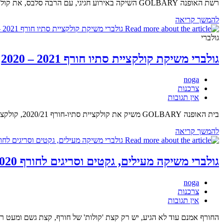
רשת האופנה GOLBARY השיקה באירוע חגיגי, עם הרבה סלבס, את קולקציית קיץ 2021 באתי נהנתי מאד ואהבתי :) את הקולקצייה. גולברי אוהבת נשים ומכבדת את גוף האישה :) חגיגה, מילה…
GOLBARY
להמשך קריאה
משיקה
קולקציית
גולברי
קיץ
2021
גולברי משיקת קולקציית סתיו חורף 2021 – 2020
מחבר:
noga
קטגוריה:
צרכנות
תגובות:
אין תגובות
בית האופנה GOLBARY משיק את קולקציית סתיו-חורף 2020/21, קולקצייה המביאה עמה בשורת התחדשות – לכל אישה, בכל גיל ובכל מידה. היא מלאה בסטייל חדשני ועם זאת על – זמנית וכוללת…
גולברי
להמשך קריאה
משיקת
קולקציית
סתיו
גולברי משיקה מעילים, גקטים וסריגים לחורף 2020
חורף
2021
מחבר:
noga
–
קטגוריה:
צרכנות
2020
תגובות:
אין תגובות
החורף אמנם עוד לא הגיע, יש רק קצת 'קולות' של חורף, קצת גשם ומעט רוחות. אב