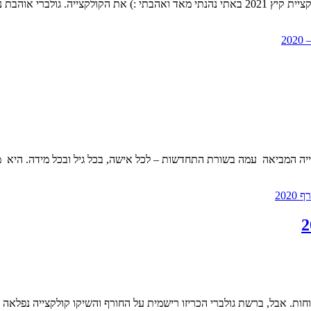
ל, ברשת גולברי הכריזו רישמית על החורף והשיקו קולקצייה נפלאה לקראת חורף 020