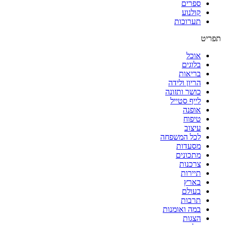
ספרים
קולנוע
תערוכות
תפריט
אוכל
בלוגים
בריאות
הריון ולידה
כושר ותזונה
לייף סטייל
אופנה
טיפוח
עיצוב
לכל המשפחה
מסעדות
מתכונים
צרכנות
תיירות
בארץ
בעולם
תרבות
במה ואומנות
הצגות