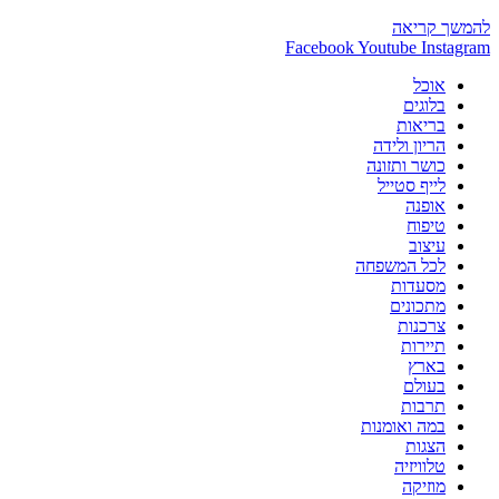
גולברי
להמשך קריאה
משיקה
Facebook
Youtube
Instagram
קולקציית
אוכל
סתיו
בלוגים
חורף
בריאות
2019-
הריון ולידה
2020
כושר ותזונה
לייף סטייל
אופנה
טיפוח
עיצוב
לכל המשפחה
מסעדות
מתכונים
צרכנות
תיירות
בארץ
בעולם
תרבות
במה ואומנות
הצגות
טלוויזיה
מוזיקה