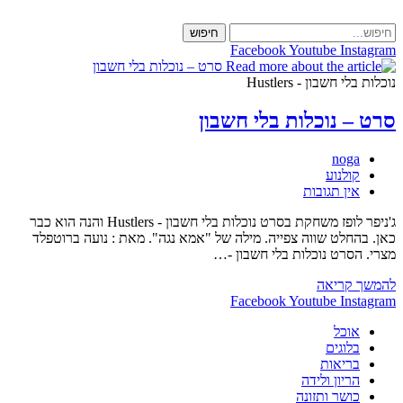
Skip
to
חיפוש
content
Facebook
Youtube
Instagram
נוכלות בלי חשבון - Hustlers
סרט – נוכלות בלי חשבון
מחבר:
noga
קטגוריה:
קולנוע
תגובות:
אין תגובות
ג'ניפר לופז משחקת בסרט נוכלות בלי חשבון - Hustlers והנה הוא כבר
כאן. בהחלט שווה צפייה. מילה של "אמא נגה". מאת : נועה ברוטפלד
מצרי. הסרט נוכלות בלי חשבון -…
סרט
להמשך קריאה
–
Facebook
Youtube
Instagram
נוכלות
אוכל
בלי
בלוגים
חשבון
בריאות
הריון ולידה
כושר ותזונה