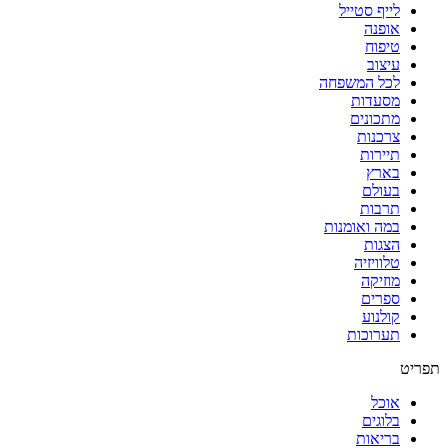
לייף סטייל
אופנה
טיפוח
עיצוב
לכל המשפחה
מסעדות
מתכונים
צרכנות
תיירות
בארץ
בעולם
תרבות
במה ואומנות
הצגות
טלוויזיה
מוזיקה
ספרים
קולנוע
תערוכות
תפריט
אוכל
בלוגים
בריאות