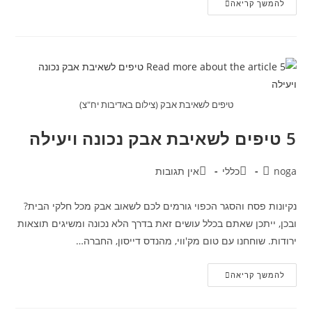
חנוכה
להמשך קריאה
–
רק
בזהירות
עם
הנרות
טיפים לשאיבת אבק (צילום באדיבות יח"צ)
5 טיפים לשאיבת אבק נכונה ויעילה
מחבר:
קטגוריה:
תגובות:
noga
כללי
אין תגובות
נקיונות פסח והסגר הכפוי גורמים לכם לשאוב אבק מכל חלקי הבית?
ובכן, ייתכן שאתם בכלל עושים זאת בדרך הלא נכונה ומשיגים תוצאות
ירודות. שוחחנו עם טום מק'ווי, מהנדס דייסון, החברה…
5
להמשך קריאה
טיפים
לשאיבת
אבק