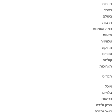
תיירות
בארץ
בעולם
תרבות
במה ואומנות
הצגות
טלוויזיה
מוזיקה
ספרים
קולנוע
תערוכות
תפריט
אוכל
בלוגים
בריאות
הריון ולידה
כושר ותזונה