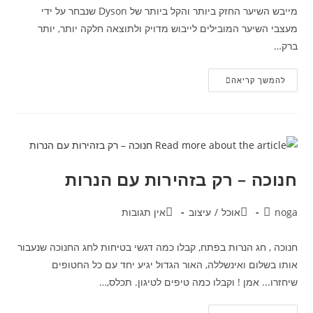
מייבש השיער החזק ביותר והקל ביותר של Dyson שנבחר על ידי
מעצבי השיער המובילים לייבוש מדויק ולתוצאה חלקה יותר, יותר
ברק…
Dyson
להמשך קריאה
מציגה
את
מייבש
השיער
החדש
חנוכה – רק בזהירות עם הנרות
מחבר:
קטגוריה:
תגובות:
noga
אוכל
/
עיצוב
אין תגובות
חנוכה , חג הנרות בפתח, קבלו כמה דגשי בטיחות לחג החנוכה שנעבור
אותו בשלום ואינשללה, האור הגדול יגיע יחד עם כל החטופים
שיחזרו... אמן ! וקבלו כמה טיפים לטיגון. תכלס,…