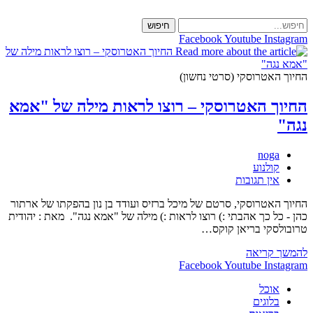
Skip
to
חיפוש
content
Facebook
Youtube
Instagram
החיוך האטרוסקי (סרטי נחשון)
החיוך האטרוסקי – רוצו לראות מילה של "אמא
נגה"
מחבר:
noga
קטגוריה:
קולנוע
תגובות:
אין תגובות
החיוך האטרוסקי, סרטם של מיכל ברזיס ועודד בן נון בהפקתו של ארתור
כהן - כל כך אהבתי :) רוצו לראות :) מילה של "אמא נגה". מאת : יהודית
טרובולסקי בריאן קוקס…
החיוך
להמשך קריאה
האטרוסקי
Facebook
Youtube
Instagram
–
אוכל
רוצו
בלוגים
לראות