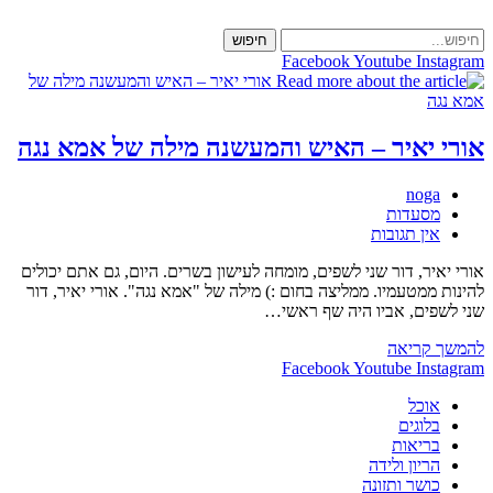
Skip
to
חיפוש
content
Facebook
Youtube
Instagram
אורי יאיר – האיש והמעשנה מילה של אמא נגה
מחבר:
noga
קטגוריה:
מסעדות
תגובות:
אין תגובות
אורי יאיר, דור שני לשפים, מומחה לעישון בשרים. היום, גם אתם יכולים
להינות ממטעמיו. ממליצה בחום :) מילה של "אמא נגה". אורי יאיר, דור
שני לשפים, אביו היה שף ראשי…
אורי
להמשך קריאה
יאיר
Facebook
Youtube
Instagram
–
אוכל
האיש
בלוגים
והמעשנה
בריאות
מילה
הריון ולידה
של
כושר ותזונה
אמא