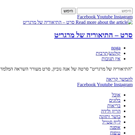
Skip
to
חיפוש
content
Facebook
Youtube
Instagram
סרט – התיאוריה של מרגריט
מחבר:
noga
קטגוריה:
קולנוע
/
תרבות
תגובות:
אין תגובות
"התיאוריה של מרגריט" סרטה של אנה נוביון, סרט מעורר השראה המלמד א
סרט
להמשך קריאה
–
Facebook
Youtube
Instagram
התיאוריה
אוכל
של
בלוגים
מרגריט
בריאות
הריון ולידה
כושר ותזונה
לייף סטייל
אופנה
טיפוח