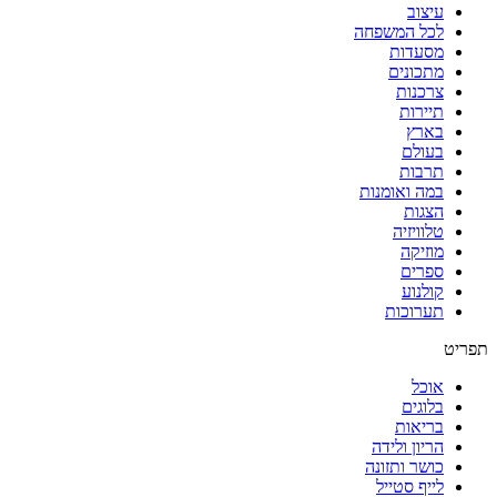
עיצוב
לכל המשפחה
מסעדות
מתכונים
צרכנות
תיירות
בארץ
בעולם
תרבות
במה ואומנות
הצגות
טלוויזיה
מוזיקה
ספרים
קולנוע
תערוכות
תפריט
אוכל
בלוגים
בריאות
הריון ולידה
כושר ותזונה
לייף סטייל