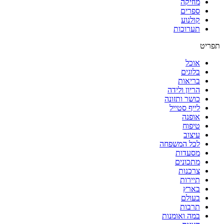
מוזיקה
ספרים
קולנוע
תערוכות
תפריט
אוכל
בלוגים
בריאות
הריון ולידה
כושר ותזונה
לייף סטייל
אופנה
טיפוח
עיצוב
לכל המשפחה
מסעדות
מתכונים
צרכנות
תיירות
בארץ
בעולם
תרבות
במה ואומנות