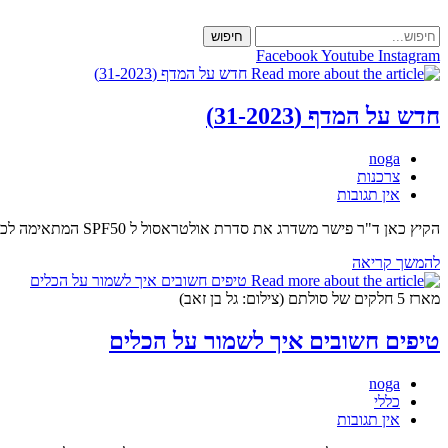
Skip
to
חיפוש
content
Facebook
Youtube
Instagram
חדש על המדף (31-2023)
מחבר:
noga
קטגוריה:
צרכנות
תגובות:
אין תגובות
הקיץ כאן ד"ר פישר משדרג את סדרת אולטראסול ל SPF50 המתאימה לכל המשפחה, מותג טיפוח חדש לשיער OGX משיק 6 סדרות, סנו משיקה את סדרת Fresh home סדרה לניקוי בריח…
חדש
להמשך קריאה
על
המדף
מארז 5 חלקים של סולתם (צילום: גל בן זאב)
(31-
2023)
טיפים חשובים איך לשמור על הכלים
מחבר:
noga
קטגוריה:
כללי
תגובות:
אין תגובות