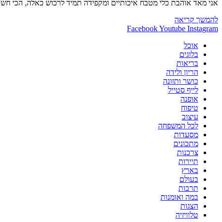
אני מאד אוהבת כלי מטבח איכותיים ומקפידה תמיד לרכוש כאלה, הכי חשוב
טיפים
להמשך קריאה
חשובים
Facebook
Youtube
Instagram
איך
אוכל
לשמור
בלוגים
על
בריאות
הכלים
הריון ולידה
כושר ותזונה
לייף סטייל
אופנה
טיפוח
עיצוב
לכל המשפחה
מסעדות
מתכונים
צרכנות
תיירות
בארץ
בעולם
תרבות
במה ואומנות
הצגות
טלוויזיה