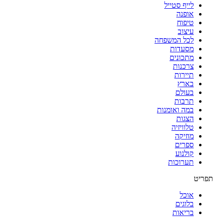
לייף סטייל
אופנה
טיפוח
עיצוב
לכל המשפחה
מסעדות
מתכונים
צרכנות
תיירות
בארץ
בעולם
תרבות
במה ואומנות
הצגות
טלוויזיה
מוזיקה
ספרים
קולנוע
תערוכות
תפריט
אוכל
בלוגים
בריאות