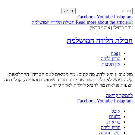
Skip
to
חיפוש
content
Facebook
Youtube
Instagram
זוהר ברזילי (אוסף פרטי)
חבילת הלידה המושלמת
מחבר:
noga
קטגוריה:
הריון ולידה
תגובות:
אין תגובות
מזל טוב :) היא ילדה, מה קונים? מה מביאים לאם הטריה? ההתלבטות
קשה וממש לא קלה. חשוב שהמתנה תהייה שימושית ומועילה, קבלו כמה
הצעות נפלאות מה להביא ליולדת לאחר לידה.…
חבילת
להמשך קריאה
הלידה
Facebook
Youtube
Instagram
המושלמת
אוכל
בלוגים
בריאות
הריון ולידה
כושר ותזונה