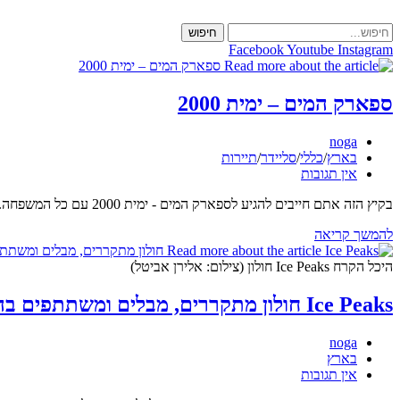
Skip
to
חיפוש
content
Facebook
Youtube
Instagram
ספארק המים – ימית 2000
מחבר:
noga
קטגוריה:
בארץ
/
כללי
/
סליידר
/
תיירות
תגובות:
אין תגובות
בקיץ הזה אתם חייבים להגיע לספארק המים - ימית 2000 עם כל המשפחה. בילינו יום שלם ולא רצינו לחזור הביתה :) מחכים כבר לפעם הבאה :) מילה של "אמא נגה".…
ספארק
להמשך קריאה
המים
–
היכל הקרח Ice Peaks חולון (צילום: אלירן אביטל)
ימית
2000
Ice Peaks חולון מתקררים, מבלים ומשתתפים בהגרלות
מחבר:
noga
קטגוריה:
בארץ
תגובות:
אין תגובות