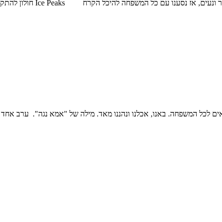
 כל המשפחה להיכל הקרח Ice Peaks חולון להתקרר ולבלות. מאת :…
שפחה. באנו, אכלנו ונהננו מאד. מילה של "אמא נגה". ערב אחד התקבצנו כלתי והנכ