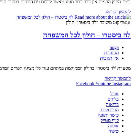
בימי הקיץ החמים אין דבר יותר מענג מאשר לבלות עם הילדים במקום קריר ונעים, אז נסענו עם
Ice
להמשך קריאה
Peaks
חולון
אנטריקוט משובח "לה ביסטרו" חולון
מתקררים,
מבלים
לה ביסטרו – חולון לכל המשפחה
ומשתתפים
בהגרלות
מחבר:
noga
קטגוריה:
מסעדות
תגובות:
אין תגובות
מסעדת 'לה ביסטרו' בחולון הממוקמת במתחם עזריאלי מציגה תפריט המתאים לכל המ
לה
להמשך קריאה
ביסטרו
Facebook
Youtube
Instagram
–
אוכל
חולון
בלוגים
לכל
בריאות
המשפחה
הריון ולידה
כושר ותזונה
לייף סטייל
אופנה
טיפוח