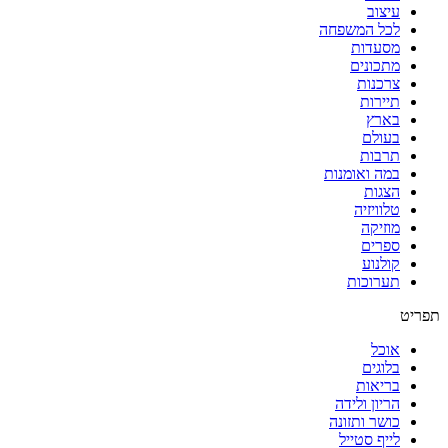
עיצוב
לכל המשפחה
מסעדות
מתכונים
צרכנות
תיירות
בארץ
בעולם
תרבות
במה ואומנות
הצגות
טלוויזיה
מוזיקה
ספרים
קולנוע
תערוכות
תפריט
אוכל
בלוגים
בריאות
הריון ולידה
כושר ותזונה
לייף סטייל