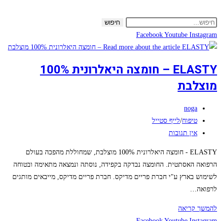
Skip
to
חיפוש
content
Facebook
Youtube
Instagram
ELASTY – חומצה היאלרונית 100%
מוצלבת
מחבר:
noga
קטגוריה:
טיפוח
/
לייף סטייל
תגובות:
אין תגובות
ELASTY - חומצה היאלרונית 100% מוצלבת, שמחוללת מהפכה בעולם
הרפואה האסתטית. החומצה נבדקה בקפידה, נוסתה ונמצאה מתאימה ובטוחה
לשימוש בארץ ע"י חברת פריים מדיקס. חברת פריים מדיקס, מייבאים מותגים
לרפואה…
ELASTY
להמשך קריאה
–
Facebook
Youtube
Instagram