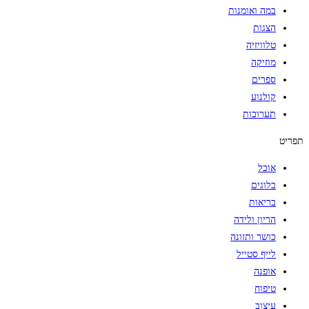
במה ואומנות
הצגות
טלוויזיה
מוזיקה
ספרים
קולנוע
תערוכות
תפריט
אוכל
בלוגים
בריאות
הריון ולידה
כושר ותזונה
לייף סטייל
אופנה
טיפוח
עיצוב