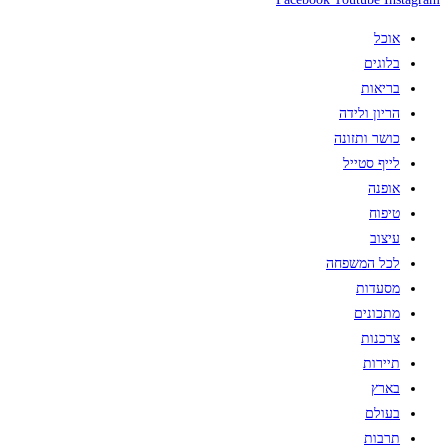
חומצה
אוכל
היאלרונית
בלוגים
100%
בריאות
מוצלבת
הריון ולידה
כושר ותזונה
לייף סטייל
אופנה
טיפוח
עיצוב
לכל המשפחה
מסעדות
מתכונים
צרכנות
תיירות
בארץ
בעולם
תרבות