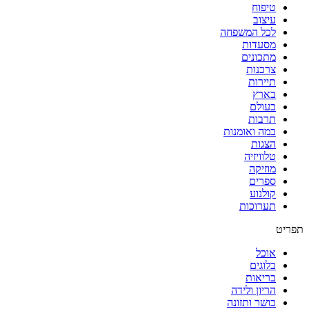
טיפוח
עיצוב
לכל המשפחה
מסעדות
מתכונים
צרכנות
תיירות
בארץ
בעולם
תרבות
במה ואומנות
הצגות
טלוויזיה
מוזיקה
ספרים
קולנוע
תערוכות
תפריט
אוכל
בלוגים
בריאות
הריון ולידה
כושר ותזונה