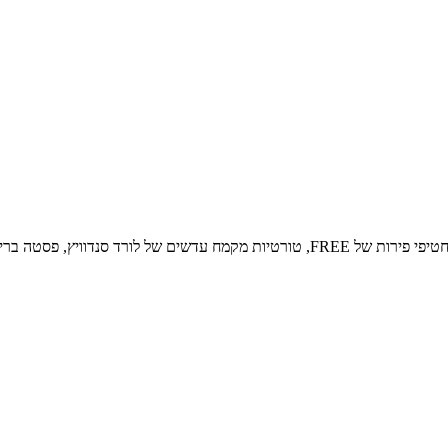
יוקי ואיטריות ביצים פאפאדרלה של…