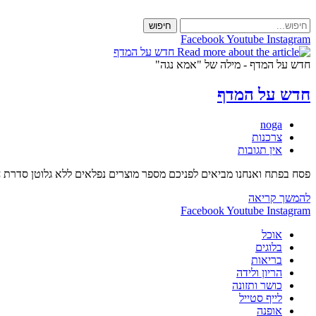
Skip
to
חיפוש
content
Facebook
Youtube
Instagram
חדש על המדף - מילה של "אמא נגה"
חדש על המדף
מחבר:
noga
קטגוריה:
צרכנות
תגובות:
אין תגובות
פסח בפתח ואנחנו מביאים לפניכם מספר מוצרים נפלאים ללא גלוטן סדרת חטיפי פירות של FREE, טורטיות מקמח עדשים של לורד סנדוויץ, פסטה ברילה ללא גלוטן, נ
חדש
להמשך קריאה
על
Facebook
Youtube
Instagram
המדף
אוכל
בלוגים
בריאות
הריון ולידה
כושר ותזונה
לייף סטייל
אופנה