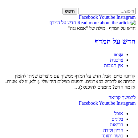
Skip
to
חיפוש
content
Facebook
Youtube
Instagram
חדש על המדף - מילה של "אמא נגה"
חדש על המדף
מחבר:
noga
קטגוריה:
צרכנות
תגובות:
אין תגובות
קורונה טיים, אבל, חדש על המדף ממשיך עם מוצרים שניתן להזמין
הביתה או לרכוש בפארמים. והפעם בצילום היד שלי :) ולא, זו לא טעות...
אז מה חדש? מוזמנים להיכנס :)…
חדש
להמשך קריאה
על
Facebook
Youtube
Instagram
המדף
אוכל
בלוגים
בריאות
הריון ולידה
כושר ותזונה