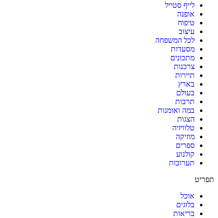
לייף סטייל
אופנה
טיפוח
עיצוב
לכל המשפחה
מסעדות
מתכונים
צרכנות
תיירות
בארץ
בעולם
תרבות
במה ואומנות
הצגות
טלוויזיה
מוזיקה
ספרים
קולנוע
תערוכות
תפריט
אוכל
בלוגים
בריאות