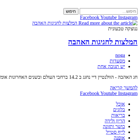
Skip
to
חיפוש
content
Facebook
Youtube
Instagram
ננוצקה טבעונית
המלצות לחגיגות האהבה
מחבר:
noga
קטגוריה:
מסעדות
תגובות:
יש תגובה אחת
חג האהבה - הוולנטיין דיי נחגג ב 14.2 ברחבי העולם ובשנים האחרונות אומץ גם אצלינו. אהבה.. אז למה לא לחגוג? קבלו כמה המלצות לבילוי. מילה של אמא נגה". מאת :…
המלצות
להמשך קריאה
לחגיגות
Facebook
Youtube
Instagram
האהבה
אוכל
בלוגים
בריאות
הריון ולידה
כושר ותזונה
לייף סטייל
אופנה