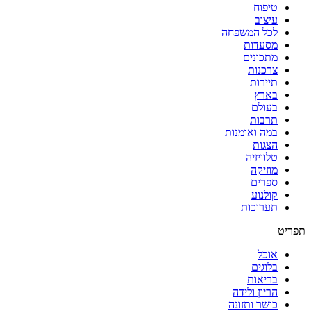
טיפוח
עיצוב
לכל המשפחה
מסעדות
מתכונים
צרכנות
תיירות
בארץ
בעולם
תרבות
במה ואומנות
הצגות
טלוויזיה
מוזיקה
ספרים
קולנוע
תערוכות
תפריט
אוכל
בלוגים
בריאות
הריון ולידה
כושר ותזונה