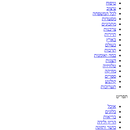
טיפוח
של
עיצוב
אמא
לכל המשפחה
נגה
מסעדות
מתכונים
צרכנות
תיירות
בארץ
בעולם
תרבות
במה ואומנות
הצגות
טלוויזיה
מוזיקה
ספרים
קולנוע
תערוכות
תפריט
אוכל
בלוגים
בריאות
הריון ולידה
כושר ותזונה