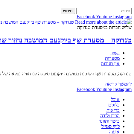
Skip
to
חיפוש
content
Facebook
Youtube
Instagram
שלוש חברות במסעדת טנדוקה
טנדוקה – מסעדת שף ביוקנעם המושבה נחזור שוב
מחבר:
noga
קטגוריה:
מסעדות
תגובות:
אין תגובות
טנדוקה, מסעדת שף השוכנת במושבה יוקנעם סיפקה לנו חוויה נפלאה של או
טנדוקה
להמשך קריאה
–
Facebook
Youtube
Instagram
מסעדת
אוכל
שף
בלוגים
ביוקנעם
בריאות
המושבה
הריון ולידה
נחזור
כושר ותזונה
שוב
לייף סטייל
–
אופנה
מילה