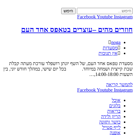
Skip
to
חיפוש
content
Facebook
Youtube
Instagram
חוזרים מהים –עוצרים בטאפס אחד העם
מחבר:
noga
קטגוריה:
מסעדות
תגובות:
אין תגובות
מסעדת טפאס אחד העם, של השף יונתן רושפלד עורכת מעתה קבלת
שבת קייצית ושמחה במיוחד. בכל יום שישי, במהלך חודש יוני, בין
השעות 14:00-18:00,…
חוזרים
להמשך קריאה
מהים
Facebook
Youtube
Instagram
–
אוכל
עוצרים
בלוגים
בטאפס
בריאות
אחד
הריון ולידה
העם
כושר ותזונה
לייף סטייל
אופנה