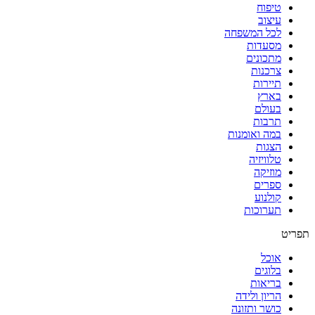
טיפוח
עיצוב
לכל המשפחה
מסעדות
מתכונים
צרכנות
תיירות
בארץ
בעולם
תרבות
במה ואומנות
הצגות
טלוויזיה
מוזיקה
ספרים
קולנוע
תערוכות
תפריט
אוכל
בלוגים
בריאות
הריון ולידה
כושר ותזונה