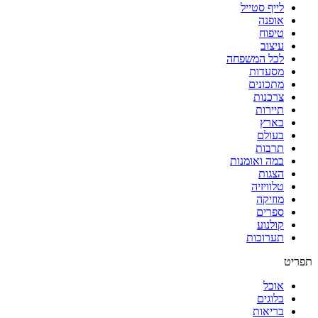
לייף סטייל
אופנה
טיפוח
עיצוב
לכל המשפחה
מסעדות
מתכונים
צרכנות
תיירות
בארץ
בעולם
תרבות
במה ואומנות
הצגות
טלוויזיה
מוזיקה
ספרים
קולנוע
תערוכות
תפריט
אוכל
בלוגים
בריאות