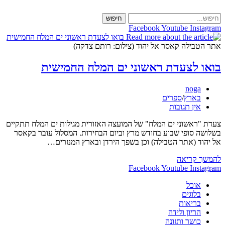
Skip
to
חיפוש
content
Facebook
Youtube
Instagram
אתר הטבילה קאסר אל יהוד (צילום: רותם צדקה)
בואו לצעדת ראשוני ים המלח החמישית
מחבר:
noga
קטגוריה:
בארץ
/
ספרים
תגובות:
אין תגובות
צעדת "ראשוני ים המלח" של המועצה האזורית מגילות ים המלח תתקיים
בשלושה סופי שבוע בחודש מרץ וביום הבחירות. המסלול עובר בקאסר
אל יהוד (אתר הטבילה) וכן בשפך הירדן ובארץ המנזרים…
בואו
להמשך קריאה
לצעדת
Facebook
Youtube
Instagram
ראשוני
אוכל
ים
בלוגים
המלח
בריאות
החמישית
הריון ולידה
כושר ותזונה