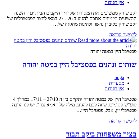
תגובות:
אין תגובות
יקב שורק ממשיכים את המסורת של יריד היקבים הביתיים זו השנה
התשיעית ומזמינים אתכם להגיע ב 26 - 27 במאי לחצר הפסטורלית של
יקב שורק בקיבוץ נחשון ולהינות מחגיגה של…
בואו
להמשך קריאה
ליריד
היקבים
הביתיים
פסטיבל היין במטה יהודה
ביקב
שורק
שותים ונהנים בפסטיבל היין במטה יהודה
מחבר:
noga
קטגוריה:
מסעדות
תגובות:
אין תגובות
פסטיבל היין של במטה יהודה יתקיים בין ה 27/10 – 17/11 במהלך 4
סופ"ש קסומים. שווה לכם להגיע. מילה של "אמא נגה". יש לנו הרבה
פסטיבלי יין, אבל, פסטיבל היין…
שותים
להמשך קריאה
ונהנים
בפסטיבל
בציר משפחות ביקב תבור
היין