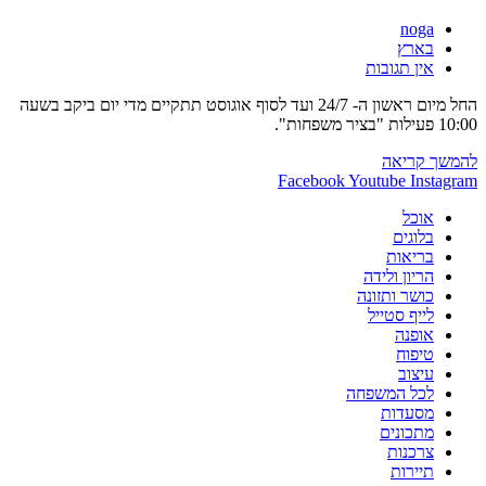
במטה
מחבר:
noga
יהודה
קטגוריה:
בארץ
תגובות:
אין תגובות
החל מיום ראשון ה- 24/7 ועד לסוף אוגוסט תתקיים מדי יום ביקב בשעה
10:00 פעילות "בציר משפחות".
בציר
להמשך קריאה
משפחות
Facebook
Youtube
Instagram
ביקב
אוכל
תבור
בלוגים
בריאות
הריון ולידה
כושר ותזונה
לייף סטייל
אופנה
טיפוח
עיצוב
לכל המשפחה
מסעדות
מתכונים
צרכנות
תיירות