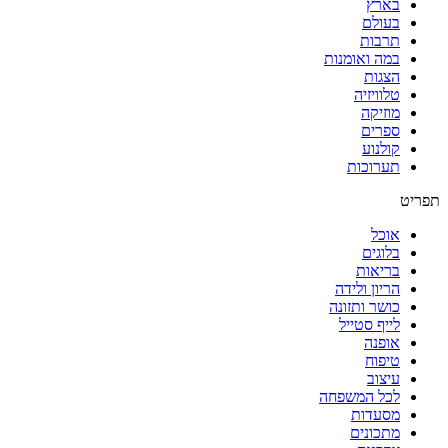
בארץ
בעולם
תרבות
במה ואומנות
הצגות
טלוויזיה
מוזיקה
ספרים
קולנוע
תערוכות
תפריט
אוכל
בלוגים
בריאות
הריון ולידה
כושר ותזונה
לייף סטייל
אופנה
טיפוח
עיצוב
לכל המשפחה
מסעדות
מתכונים