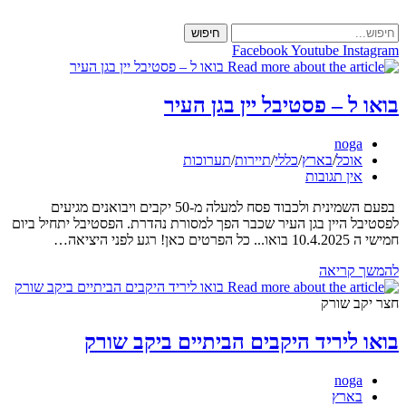
Skip
to
חיפוש
content
Facebook
Youtube
Instagram
בואו ל – פסטיבל יין בגן העיר
מחבר:
noga
קטגוריה:
אוכל
/
בארץ
/
כללי
/
תיירות
/
תערוכות
תגובות:
אין תגובות
בפעם השמינית ולכבוד פסח למעלה מ-50 יקבים ויבואנים מגיעים
לפסטיבל היין בגן העיר שכבר הפך למסורת נהדרת. הפסטיבל יתחיל ביום
חמישי ה 10.4.2025 בואו... כל הפרטים כאן! רגע לפני היציאה…
בואו
להמשך קריאה
ל
–
חצר יקב שורק
פסטיבל
יין
בואו ליריד היקבים הביתיים ביקב שורק
בגן
העיר
מחבר:
noga
קטגוריה:
בארץ