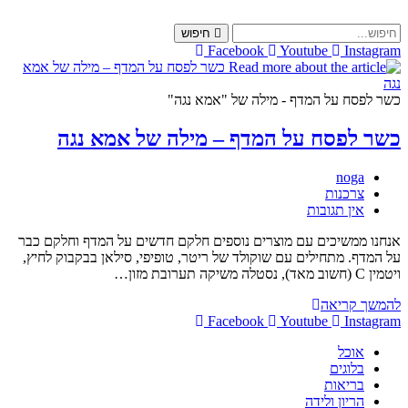
Skip
to
חיפוש
content
Facebook
Youtube
Instagram
כשר לפסח על המדף - מילה של "אמא נגה"
כשר לפסח על המדף – מילה של אמא נגה
מחבר:
noga
קטגוריה:
צרכנות
תגובות:
אין תגובות
אנחנו ממשיכים עם מוצרים נוספים חלקם חדשים על המדף וחלקם כבר
על המדף. מתחילים עם שוקולד של ריטר, טופיפי, סילאן בבקבוק לחיץ,
ויטמין C (חשוב מאד), נסטלה משיקה תערובת מזון…
כשר
להמשך קריאה
לפסח
Facebook
Youtube
Instagram
על
אוכל
המדף
בלוגים
–
בריאות
מילה
הריון ולידה
של