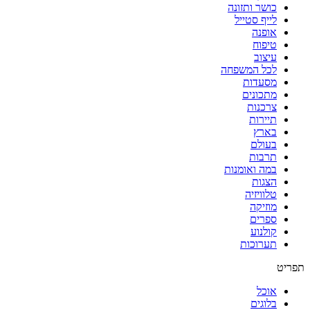
כושר ותזונה
אמא
לייף סטייל
נגה
אופנה
טיפוח
עיצוב
לכל המשפחה
מסעדות
מתכונים
צרכנות
תיירות
בארץ
בעולם
תרבות
במה ואומנות
הצגות
טלוויזיה
מוזיקה
ספרים
קולנוע
תערוכות
תפריט
אוכל
בלוגים