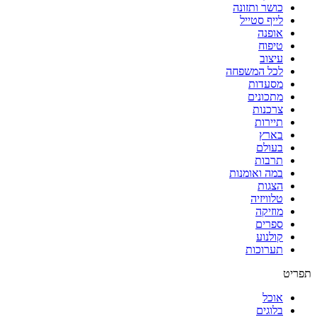
כושר ותזונה
לייף סטייל
אופנה
טיפוח
עיצוב
לכל המשפחה
מסעדות
מתכונים
צרכנות
תיירות
בארץ
בעולם
תרבות
במה ואומנות
הצגות
טלוויזיה
מוזיקה
ספרים
קולנוע
תערוכות
תפריט
אוכל
בלוגים