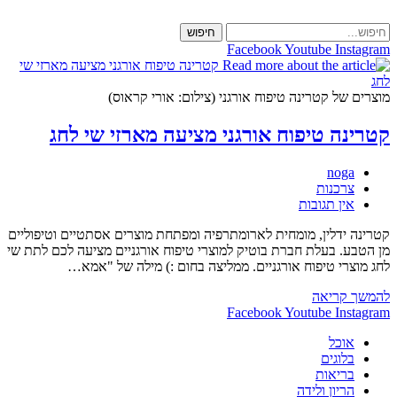
Skip
to
חיפוש
content
Facebook
Youtube
Instagram
מוצרים של קטרינה טיפוח אורגני (צילום: אורי קראוס)
קטרינה טיפוח אורגני מציעה מארזי שי לחג
מחבר:
noga
קטגוריה:
צרכנות
תגובות:
אין תגובות
קטרינה ידלין, מומחית לארומתרפיה ומפתחת מוצרים אסתטיים וטיפוליים
מן הטבע. בעלת חברת בוטיק למוצרי טיפוח אורגניים מציעה לכם לתת שי
לחג מוצרי טיפוח אורגניים. ממליצה בחום :) מילה של "אמא…
קטרינה
להמשך קריאה
טיפוח
Facebook
Youtube
Instagram
אורגני
אוכל
מציעה
בלוגים
מארזי
בריאות
שי
הריון ולידה
לחג