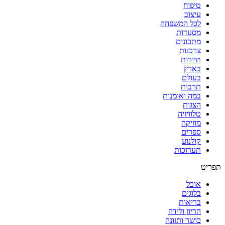
טיפוח
נגה
עיצוב
לכל המשפחה
מסעדות
מתכונים
צרכנות
תיירות
בארץ
בעולם
תרבות
במה ואומנות
הצגות
טלוויזיה
מוזיקה
ספרים
קולנוע
תערוכות
תפריט
אוכל
בלוגים
בריאות
הריון ולידה
כושר ותזונה