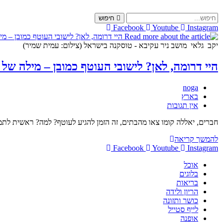
Skip
to
חיפוש
content
Facebook
Youtube
Instagram
יקב גלאי מושב ניר עקיבא - טוסקנה בישראל (צילום: עמית שמיר)
היי דרומה, לאן? לישובי העוטף כמובן – מילה של
מחבר:
noga
קטגוריה:
בארץ
תגובות:
אין תגובות
חברים, יאללה קומו צאו מהבתים, זה הזמן להגיע לעוטף? למה? ראשית לתמו
היי
להמשך קריאה
דרומה,
Facebook
Youtube
Instagram
לאן?
אוכל
לישובי
בלוגים
העוטף
בריאות
כמובן
הריון ולידה
–
כושר ותזונה
מילה
לייף סטייל
של
אופנה
אמא