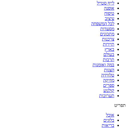
לייף סטייל
אופנה
טיפוח
עיצוב
לכל המשפחה
מסעדות
מתכונים
צרכנות
תיירות
בארץ
בעולם
תרבות
במה ואומנות
הצגות
טלוויזיה
מוזיקה
ספרים
קולנוע
תערוכות
תפריט
אוכל
בלוגים
בריאות