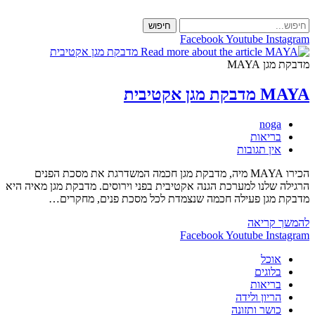
Skip
to
חיפוש
content
Facebook
Youtube
Instagram
מדבקת מגן MAYA
MAYA מדבקת מגן אקטיבית
מחבר:
noga
קטגוריה:
בריאות
תגובות:
אין תגובות
הכירו MAYA מיה, מדבקת מגן חכמה המשדרגת את מסכת הפנים
הרגילה שלנו למערכת הגנה אקטיבית בפני וירוסים. מדבקת מגן מאיה היא
מדבקת מגן פעילה חכמה שנצמדת לכל מסכת פנים, מחקרים…
MAYA
להמשך קריאה
מדבקת
Facebook
Youtube
Instagram
מגן
אוכל
אקטיבית
בלוגים
בריאות
הריון ולידה
כושר ותזונה