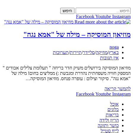
Skip
to
חיפוש
content
Facebook
Youtube
Instagram
מוזיאון המוסיקה – מילה של "אמא נגה"
מחבר:
noga
קטגוריה:
בארץ
/
מוזיקה
/
סליידר
/
תיירות
/
תערוכות
תגובות:
אין תגובות
מוזיאון המוסיקה בירושלים משיק חדר בריחה " תעלומת צלילים אבודים "
המספק חוויה משפחתית נהדרת ומגבשת :) ממליצים בחום! מילה של
"אמא נגה". סיקור וצילום : עופרה פנחס. מוזיאון המוסיקה…
מוזיאון
להמשך קריאה
המוסיקה
Facebook
Youtube
Instagram
–
אוכל
מילה
בלוגים
של
בריאות
"אמא
הריון ולידה
נגה"
כושר ותזונה
לייף סטייל