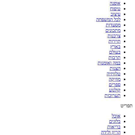
אופנה
טיפוח
עיצוב
לכל המשפחה
מסעדות
מתכונים
צרכנות
תיירות
בארץ
בעולם
תרבות
במה ואומנות
הצגות
טלוויזיה
מוזיקה
ספרים
קולנוע
תערוכות
תפריט
אוכל
בלוגים
בריאות
הריון ולידה