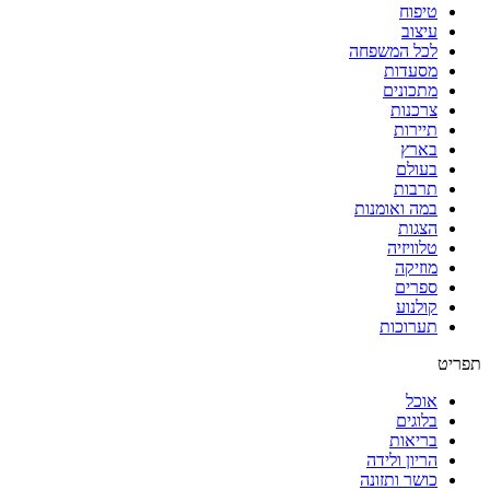
טיפוח
נגה
עיצוב
לכל המשפחה
מסעדות
מתכונים
צרכנות
תיירות
בארץ
בעולם
תרבות
במה ואומנות
הצגות
טלוויזיה
מוזיקה
ספרים
קולנוע
תערוכות
תפריט
אוכל
בלוגים
בריאות
הריון ולידה
כושר ותזונה