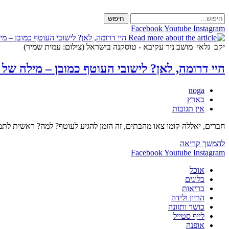
Skip
to
חיפוש
content
Facebook
Youtube
Instagram
יקב גלאי מושב ניר עקיבא - טוסקנה בישראל (צילום: עמית שמיר)
היי דרומה, לאן? לישובי העוטף כמובן – מילה של
מחבר:
noga
קטגוריה:
בארץ
תגובות:
אין תגובות
חברים, יאללה קומו צאו מהבתים, זה הזמן להגיע לעוטף? למה? ראשית לתמו
היי
להמשך קריאה
דרומה,
Facebook
Youtube
Instagram
לאן?
אוכל
לישובי
בלוגים
העוטף
בריאות
כמובן
הריון ולידה
–
כושר ותזונה
מילה
לייף סטייל
של
אופנה
אמא