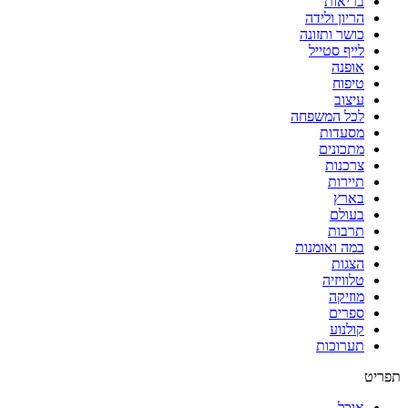
בריאות
לקוסמטיקה
הריון ולידה
ורוקחות
כושר ותזונה
טבעית
לייף סטייל
אופנה
טיפוח
עיצוב
לכל המשפחה
מסעדות
מתכונים
צרכנות
תיירות
בארץ
בעולם
תרבות
במה ואומנות
הצגות
טלוויזיה
מוזיקה
ספרים
קולנוע
תערוכות
תפריט
אוכל