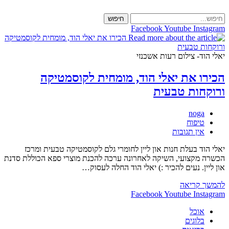
Skip
to
חיפוש
content
Facebook
Youtube
Instagram
יאלי הוד- צילום רעות אשכנזי
הכירו את יאלי הוד, מומחית לקוסמטיקה
ורוקחות טבעית
מחבר:
noga
קטגוריה:
טיפוח
תגובות:
אין תגובות
יאלי הוד בעלת חנות און ליין לחומרי גלם לקוסמטיקה טבעית ומרכז
הכשרה מקצועי, השיקה לאחרונה ערכה להכנת מוצרי ספא הכוללת סדנת
און ליין. נעים להכיר :) יאלי הוד החלה לעסוק…
הכירו
להמשך קריאה
את
Facebook
Youtube
Instagram
יאלי
אוכל
הוד,
בלוגים
מומחית