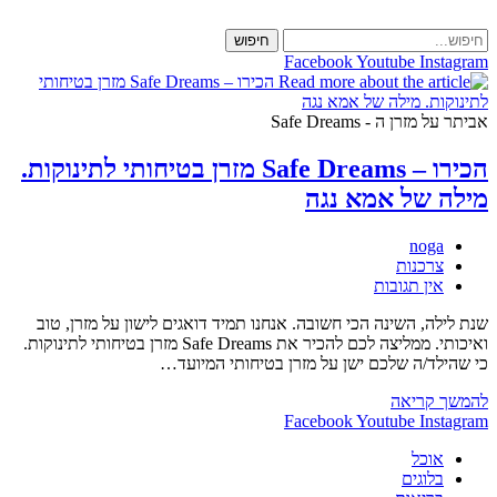
Skip
to
חיפוש
content
Facebook
Youtube
Instagram
אביתר על מזרן ה - Safe Dreams
הכירו – Safe Dreams מזרן בטיחותי לתינוקות.
מילה של אמא נגה
מחבר:
noga
קטגוריה:
צרכנות
תגובות:
אין תגובות
שנת לילה, השינה הכי חשובה. אנחנו תמיד דואגים לישון על מזרן, טוב
ואיכותי. ממליצה לכם להכיר את Safe Dreams מזרן בטיחותי לתינוקות.
כי שהילד/ה שלכם ישן על מזרן בטיחותי המיועד…
הכירו
להמשך קריאה
–
Facebook
Youtube
Instagram
Safe
אוכל
Dreams
בלוגים
מזרן