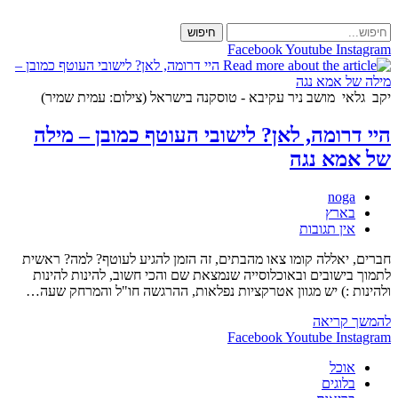
Skip
to
חיפוש
content
Facebook
Youtube
Instagram
יקב גלאי מושב ניר עקיבא - טוסקנה בישראל (צילום: עמית שמיר)
היי דרומה, לאן? לישובי העוטף כמובן – מילה
של אמא נגה
מחבר:
noga
קטגוריה:
בארץ
תגובות:
אין תגובות
חברים, יאללה קומו צאו מהבתים, זה הזמן להגיע לעוטף? למה? ראשית
לתמוך בישובים ובאוכלוסייה שנמצאת שם והכי חשוב, להינות להינות
ולהינות :) יש מגוון אטרקציות נפלאות, ההרגשה חו"ל והמרחק שעה…
היי
להמשך קריאה
דרומה,
Facebook
Youtube
Instagram
לאן?
אוכל
לישובי
בלוגים
העוטף