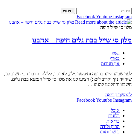
Skip
to
חיפוש
content
Facebook
Youtube
Instagram
מלון סי שייל חיפה
מלון סי שייל בבת גלים חיפה – אהבנו
מחבר:
noga
קטגוריה:
בארץ
תגובות:
אין תגובות
לפני שבוע היינו בחיפה וחיפשנו מלון, לא יקר, ללילה. הדבר הכי חשוב לנו,
שיהייה נקי וקרוב לים :) הציעו לנו את מלון סי שייל הנמצא בבת גלים.
חשבנו והחלטנו להגיע.…
מלון
להמשך קריאה
סי
Facebook
Youtube
Instagram
שייל
אוכל
בבת
בלוגים
גלים
בריאות
חיפה
הריון ולידה
–
כושר ותזונה
אהבנו