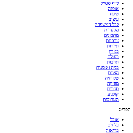
לייף סטייל
אופנה
טיפוח
עיצוב
לכל המשפחה
מסעדות
מתכונים
צרכנות
תיירות
בארץ
בעולם
תרבות
במה ואומנות
הצגות
טלוויזיה
מוזיקה
ספרים
קולנוע
תערוכות
תפריט
אוכל
בלוגים
בריאות