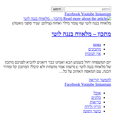
Skip
to
חיפוש
content
Facebook
Youtube
Instagram
מלאווח בננה לוטי שף עומר מילר ואחוה (צילום: שניר סופגי גואטה)
מתכון – מלאווח בננה לוטי
מחבר:
noga
קטגוריה:
מתכונים
תגובות:
אין תגובות
יום המשפחה יחול בשבוע הבא ואנחנו כבר דואגים להביא לפניכם מתכון
של מלאווח בננה לוטי :) מישהו אמר מושחת ולא קיבל? המתכון קל ומהיר
הכנה, עם המאפה האהוב על כל…
מתכון
להמשך קריאה
–
Facebook
Youtube
Instagram
מלאווח
אוכל
בננה
בלוגים
לוטי
בריאות
הריון ולידה
כושר ותזונה