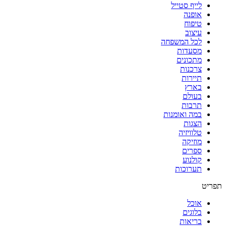
לייף סטייל
אופנה
טיפוח
עיצוב
לכל המשפחה
מסעדות
מתכונים
צרכנות
תיירות
בארץ
בעולם
תרבות
במה ואומנות
הצגות
טלוויזיה
מוזיקה
ספרים
קולנוע
תערוכות
תפריט
אוכל
בלוגים
בריאות